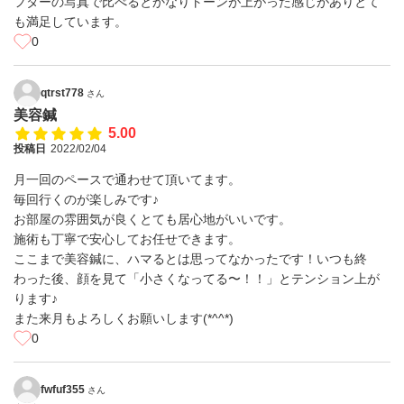
フターの写真で比べるとかなりトーンが上がった感じがありとて
も満足しています。
0
qtrst778
さん
美容鍼
5.00
投稿日
2022/02/04
月一回のペースで通わせて頂いてます。
毎回行くのが楽しみです♪
お部屋の雰囲気が良くとても居心地がいいです。
施術も丁寧で安心してお任せできます。
ここまで美容鍼に、ハマるとは思ってなかったです！いつも終
わった後、顔を見て「小さくなってる〜！！」とテンション上が
ります♪
また来月もよろしくお願いします(*^^*)
0
fwfuf355
さん