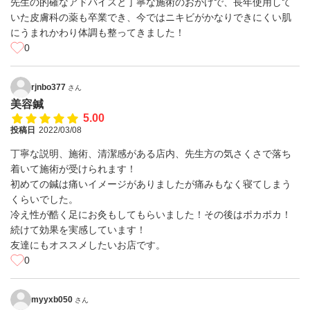
先生の的確なアドバイスと丁寧な施術のおかげで、長年使用して
いた皮膚科の薬も卒業でき、今ではニキビがかなりできにくい肌
にうまれかわり体調も整ってきました！
0
rjnbo377
さん
美容鍼
5.00
投稿日
2022/03/08
丁寧な説明、施術、清潔感がある店内、先生方の気さくさで落ち
着いて施術が受けられます！
初めての鍼は痛いイメージがありましたが痛みもなく寝てしまう
くらいでした。
冷え性が酷く足にお灸もしてもらいました！その後はポカポカ！
続けて効果を実感しています！
友達にもオススメしたいお店です。
0
myyxb050
さん