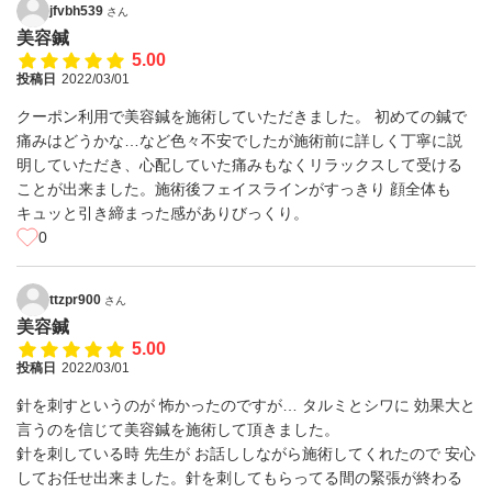
jfvbh539
さん
美容鍼
5.00
投稿日
2022/03/01
クーポン利用で美容鍼を施術していただきました。 初めての鍼で
痛みはどうかな…など色々不安でしたが施術前に詳しく丁寧に説
明していただき、心配していた痛みもなくリラックスして受ける
ことが出来ました。施術後フェイスラインがすっきり 顔全体も
キュッと引き締まった感がありびっくり。
0
ttzpr900
さん
美容鍼
5.00
投稿日
2022/03/01
針を刺すというのが 怖かったのですが… タルミとシワに 効果大と
言うのを信じて美容鍼を施術して頂きました。
針を刺している時 先生が お話ししながら施術してくれたので 安心
してお任せ出来ました。針を刺してもらってる間の緊張が終わる