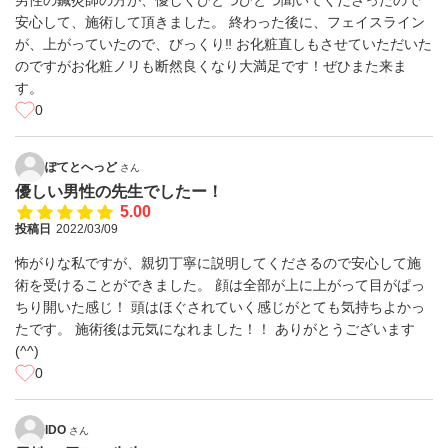
男性の鍼灸師の方が、優しくひとつひとつ聞いてくださったので
安心して、施術して頂きました。 終わった後に、フェイスライン
が、上がっていたので、びっくり‼️ お化粧直しもさせていただいた
のですがお化粧ノリも断然良くなり大満足です！ぜひまた来ま
す。
0
ぽてとへっど
さん
優しい男性の先生でしたー！
5.00
投稿日
2022/03/09
怖がりな私ですが、親切丁寧に説明してくださるので安心して施
術を受けることができました。 顔は全部が上に上がって目がぱっ
ちり開いた感じ！ 頭はほぐされていく感じがとても気持ちよかっ
たです。 施術後は元気になれました！！ ありがとうございます
(^^)
0
IDO
さん