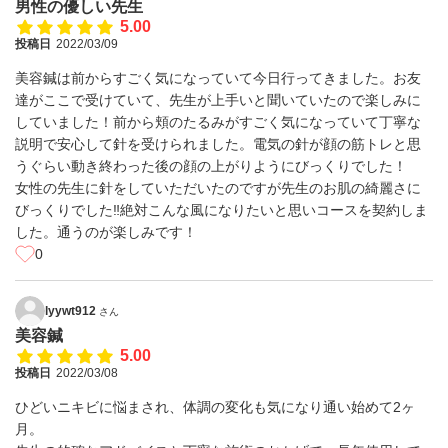
男性の優しい先生
5.00
投稿日
2022/03/09
美容鍼は前からすごく気になっていて今日行ってきました。お友
達がここで受けていて、先生が上手いと聞いていたので楽しみに
していました！前から頬のたるみがすごく気になっていて丁寧な
説明で安心して針を受けられました。電気の針が顔の筋トレと思
うぐらい動き終わった後の顔の上がりようにびっくりでした！
女性の先生に針をしていただいたのですが先生のお肌の綺麗さに
びっくりでした‼︎絶対こんな風になりたいと思いコースを契約しま
した。通うのが楽しみです！
0
lyywt912
さん
美容鍼
5.00
投稿日
2022/03/08
ひどいニキビに悩まされ、体調の変化も気になり通い始めて2ヶ
月。