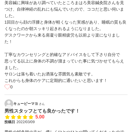
美容鍼に興味があり調べていたところまはろ美容鍼灸院さんを見
つけ、自律神経の乱れにも悩んでいたので、ココだと思い伺いま
した。
1回目から顔の浮腫と身体が軽くなった実感があり、睡眠の質も良
くなったのか朝スッキリ起きれるようになりました。
デスクワークから来る肩凝り眼精疲労も以前より楽になりまし
た！
丁寧なカウンセリングと的確なアドバイスをして下さり自分で
思ってる以上に身体の不調が溜まっていた事に気づかせてもらえ
ました。
サロンは落ち着いたお洒落な雰囲気も素敵です。
これからも身体のケアに定期的に通いたいと思います！
0
キューピーマヨ
さん
男性スタッフとても良かったです！
5.00
投稿日
2022/03/09