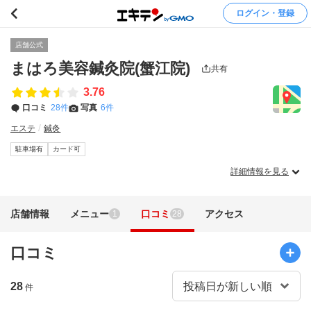
ログイン・登録
店舗公式
まはろ美容鍼灸院(蟹江院)
共有
3.76
口コミ
28件
写真
6件
エステ
鍼灸
駐車場有
カード可
詳細情報を見る
店舗情報
メニュー
口コミ
アクセス
1
28
口コミ
28
件