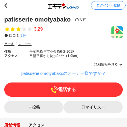
ログイン・登録
patisserie omotyabako
共有
3.29
口コミ
1件
ケーキ
スイーツ
住所
千葉県松戸市小金原6-2-101F
アクセス
常盤平駅から徒歩24分（1.9km）
詳細情報を見る
patisserie omotyabakoのオーナー様ですか？
電話する
投稿
マイリスト
店舗情報
アクセス