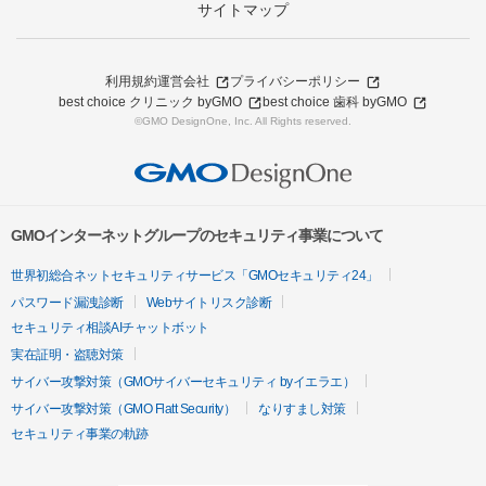
サイトマップ
利用規約
運営会社
プライバシーポリシー
best choice クリニック byGMO
best choice 歯科 byGMO
©GMO DesignOne, Inc. All Rights reserved.
GMOインターネットグループのセキュリティ事業について
世界初総合ネットセキュリティサービス「GMOセキュリティ24」
パスワード漏洩診断
Webサイトリスク診断
セキュリティ相談AIチャットボット
実在証明・盗聴対策
サイバー攻撃対策（GMOサイバーセキュリティ byイエラエ）
サイバー攻撃対策（GMO Flatt Security）
なりすまし対策
セキュリティ事業の軌跡