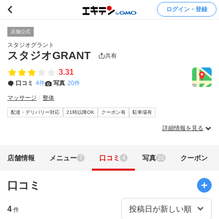
ログイン・登録
店舗公式
スタジオグラント
スタジオGRANT
共有
3.31
口コミ
4件
写真
20件
マッサージ
整体
配達・デリバリー対応
21時以降OK
クーポン有
駐車場有
詳細情報を見る
店舗情報
メニュー
口コミ
写真
クーポン
7
4
20
口コミ
4
件