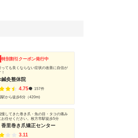
F
特別割引クーポン発行中
行っても良くならない症状の改善に自信が
す！
べ鍼灸整体院
4.75
157件
駅から徒歩6分（420m)
我慢してきた巻き爪・魚の目・タコの痛み
にお任せください。枚方市駅徒歩5分
・香里巻き爪矯正センター
3.11