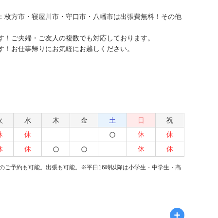
：枚方市・寝屋川市・守口市・八幡市は出張費無料！その他
す！ご夫婦・ご友人の複数でも対応しております。
す！お仕事帰りにお気軽にお越しください。
火
水
木
金
土
日
祝
休
休
休
休
休
休
休
休
のご予約も可能。出張も可能。※平日16時以降は小学生・中学生・高