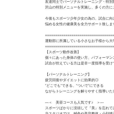
友達同士でパーソナルトレーニング・特別
沢山の特別メニューを実施し、多くの方に
今後もスポーツ少年少女の為の、試合に向
悩める女性の健康美を全力サポート致しま
=================================
運動部に所属している小さなお子様から大
=================================
【スポーツ動作改善】
個々にあった身体の使い方、パフォーマン
試合が控えている方は是非一度指導を受け
【パーソナルトレーニング】
疲労回復やダイエットに効果的◎
“どこでも”できる、“ついで”にできる
ながらトレーニングを解りやすく指導いた
—＜ 美容コースも人気です♪ ＞—
スポーツばかりに没頭して『美』を忘れて
当スタジオでは、鍼灸や美容整体・小顔矯