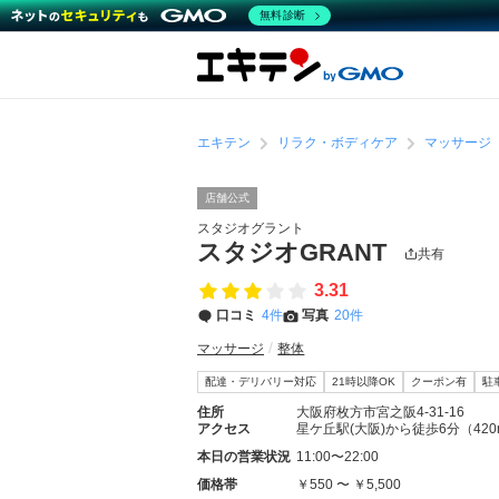
無料診断
エキテン
リラク・ボディケア
マッサージ
店舗公式
スタジオグラント
スタジオGRANT
共有
3.31
口コミ
4件
写真
20件
マッサージ
整体
配達・デリバリー対応
21時以降OK
クーポン有
駐
住所
大阪府枚方市宮之阪4-31-16
アクセス
星ケ丘駅(大阪)から徒歩6分（420
本日の営業状況
11:00〜22:00
価格帯
￥550 〜 ￥5,500