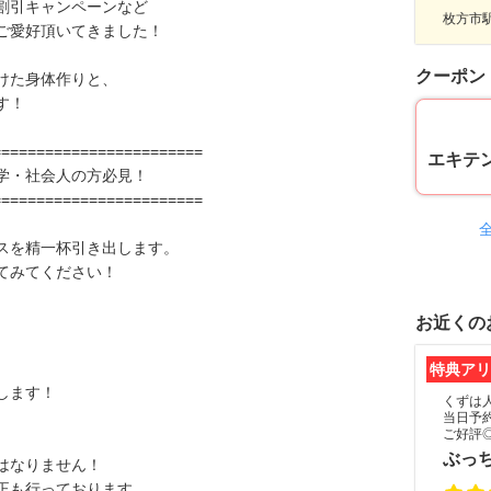
割引キャンペーンなど
枚方市駅
ご愛好頂いてきました！
クーポン
けた身体作りと、
す！
========================
エキテ
学・社会人の方必見！
========================
スを精一杯引き出します。
てみてください！
お近くの
特典アリ
します！
くずは
当日予
ご好評
ぶっ
はなりません！
正も行っております。