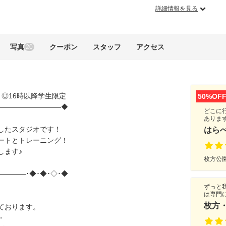
詳細情報を見る
写真
クーポン
スタッフ
アクセス
20
◎16時以降学生限定
50%OF
——————————◆
どこに
ありま
たスタジオです！
はら
トとトレーニング！
ます♪
枚方公園
———･◆･◆･◇･◆
ずっと
は専門
枚方
ております。
・