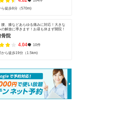
4.82
104件
ら徒歩8分（570m)
、腰、膝などあらゆる痛みに対応！大きな
みの解放に導きます！お昼も休まず開院！
整骨院
4.04
10件
から徒歩19分（1.5km)