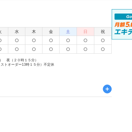
火
水
木
金
土
日
祝
） 夜（２０時１５分）
ラストオーダー13時１５分）不定休