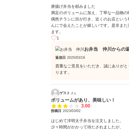
唐揚げ弁当を頼みました
満足のボリュームに加え、丁寧な一品物の
偶然チラシに目が行き、近くのお店という
んにで会えたことが嬉しいです。是非また
ます。
1
お弁当 仲川からの
返信日
2025/03/19
貴重なご意見をいただき、誠にありがと
ります。
ゲスト
さん
ボリュームがあり、美味しい！
3.00
投稿日
2023/03/02
はじめて洋明太子弁当を注文しました。
少々時間がかかって待たされましたが、