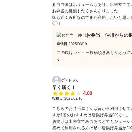
弁当自体はボリュームもあり、出来立てで
お弁当の種類もたくさんありました
家も近く近所なのでまた利用したいと思い
1
お弁当 仲川からの
返信日
2025/03/19
この度はレビュー投稿頂きありがとうご
す。
ゲスト
さん
早く届く！
4.00
投稿日
2023/02/10
こちらのお弁当屋さんは昔から利用させて
すが1番のおすすめは唐揚げ弁当DXです。
唐揚げは出来立てあつあつとてもジューシ
初めて利用される方は是非唐揚げ弁当かD