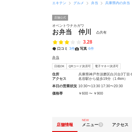
エキテン
グルメ
弁当
兵庫県内の弁当
店舗公式
オベントウナカガワ
お弁当 仲川
共有
3.28
口コミ
3件
写真
6件
弁当
日祝OK
QRコード決済可
電子マネー決済可
住所
兵庫県神戸市須磨区白川台3丁目
アクセス
名谷駅から徒歩19分（1.4km）
本日の営業状況
10:30〜13:30 17:30〜20:30
価格帯
￥600 〜 ￥900
NEW
店舗情報
メニュー
アクセス
9