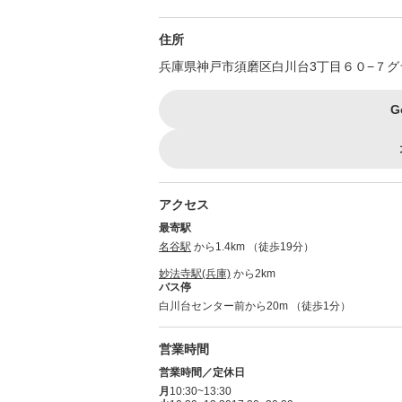
住所
兵庫県神戸市須磨区白川台3丁目６０−７
G
アクセス
最寄駅
名谷駅
から1.4km （徒歩19分）
妙法寺駅(兵庫)
から2km
バス停
白川台センター前から20m （徒歩1分）
営業時間
営業時間／定休日
月
10:30~13:30