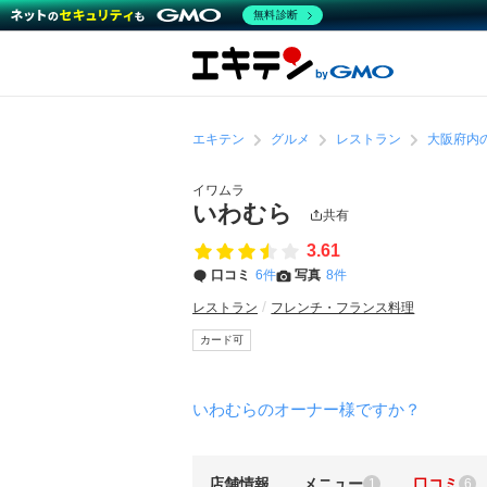
無料診断
エキテン
グルメ
レストラン
大阪府内
イワムラ
いわむら
共有
3.61
口コミ
6件
写真
8件
レストラン
フレンチ・フランス料理
カード可
いわむらのオーナー様ですか？
店舗情報
メニュー
口コミ
1
6