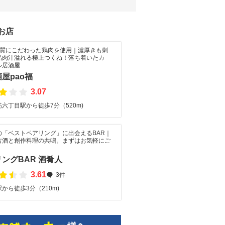
お店
品質にこだわった鶏肉を使用｜濃厚きも刺
品肉汁溢れる極上つくね！落ち着いたカ
ル居酒屋
屋pao福
3.07
六丁目駅から徒歩7分（520m)
の「ベストペアリング」に出会えるBAR｜
古酒と創作料理の共鳴。まずはお気軽にご
。
ングBAR 酒肴人
3.61
3件
から徒歩3分（210m)