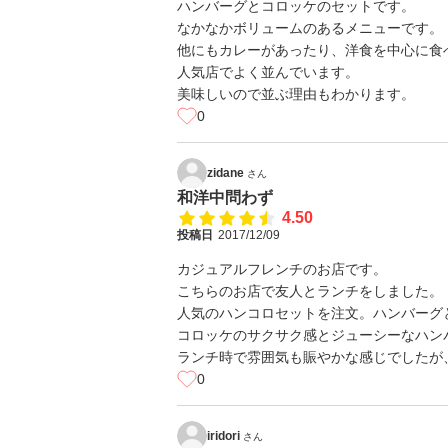
ハンバーグとコロッケのセットです。
なかなかボリュームのあるメニューです。
他にもカレーがあったり、洋食を中心に食
人気店でよく並んでいます。
美味しいので並ぶ理由もわかります。
0
zidane
さん
和洋中問わず
4.50
投稿日
2017/12/09
カジュアルフレンチのお店です。
こちらのお店で友人とランチをしました。
人気のハンコロセットを注文。ハンバーグ
コロッケのサクサク感とジューシーなハン
ランチ時で雰囲気も賑やかな感じでしたが
0
iridori
さん