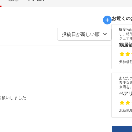
お近くの
鮮度×
し、絶
ジュア
鶏居酒
天神橋筋
あなた
希少な
来店を
ペアリ
お願いしました
北新地駅