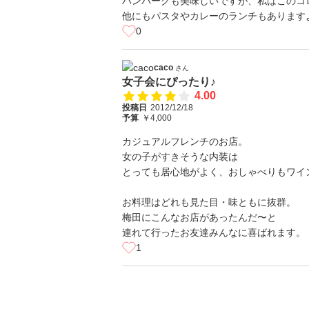
ハンバーグも美味しいですが、私はこのコ
他にもパスタやカレーのランチもあります
0
caco
さん
女子会にぴったり♪
4.00
投稿日
2012/12/18
予算
￥4,000
カジュアルフレンチのお店。
女の子がすきそうな内装は
とっても居心地がよく、おしゃべりもワイ
お料理はどれも見た目・味ともに抜群。
梅田にこんなお店があったんだ〜と
連れて行ったお友達みんなに喜ばれます。
1