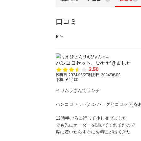
口コミ
6
件
りえぴょん
さん
ハンコロセット、いただきました
3.50
投稿日
2024/08/27
利用日
2024/08/03
予算
￥1,100
イワムラさんでランチ
ハンコロセット(ハンバーグとコロッケ)を
12時半ごろに行って少し並びました
でも先にオーダーを聞いてくれてたので
席に着いたらすぐにお料理が出てきた