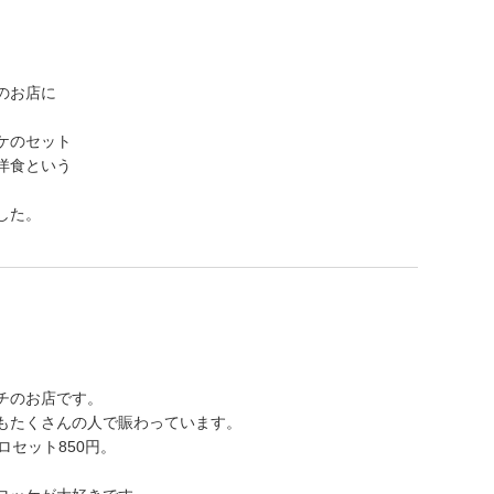
のお店に
ケのセット
洋食という
した。
チのお店です。
もたくさんの人で賑わっています。
ロセット850円。
。