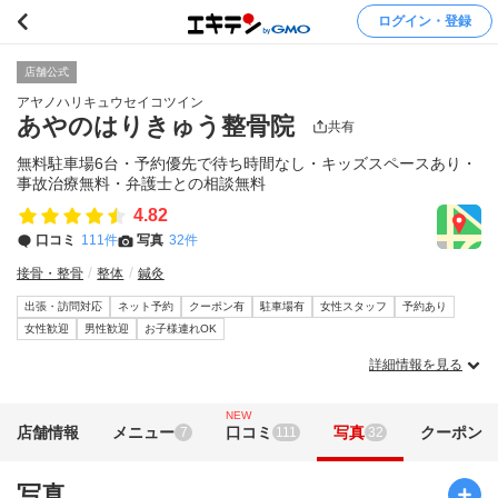
ログイン・登録
店舗公式
アヤノハリキュウセイコツイン
あやのはりきゅう整骨院
共有
無料駐車場6台・予約優先で待ち時間なし・キッズスペースあり・
事故治療無料・弁護士との相談無料
4.82
口コミ
111件
写真
32件
接骨・整骨
整体
鍼灸
出張・訪問対応
ネット予約
クーポン有
駐車場有
女性スタッフ
予約あり
女性歓迎
男性歓迎
お子様連れOK
詳細情報を見る
NEW
店舗情報
メニュー
口コミ
写真
クーポン
7
111
32
写真