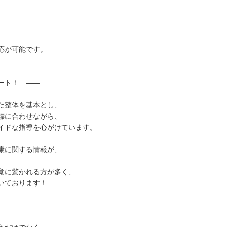
応が可能です。
ート！ ——
た整体を基本とし、
標に合わせながら、
イドな指導を心がけています。
康に関する情報が、
覚に驚かれる方が多く、
いております！