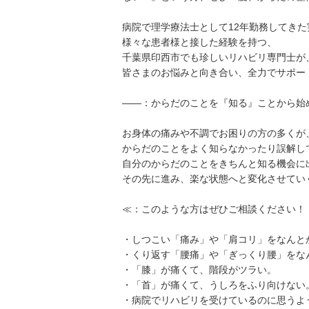
病院で理学療法士として12年勤務してきた
様々な患者様と接した経験を持つ、
千葉県印西市でも珍しいリハビリ専門士が
皆さまのお悩みと向き合い、全力でサポー
——：からだのことを『知る』ことから始
お身体の痛みや不調でお困りの方の多くが
からだのことをよく知らなかったり誤解し
自分のからだのことをきちんと知る機会に
その先に進み、楽な状態へと変化させてい
≪：このような方はぜひご相談ください！
・しつこい「痛み」や「肩コリ」をなんと
・くり返す「腰痛」や「ぎっくり腰」をな
・「膝」が痛くて、階段がツラい。
・「首」が痛くて、うしろをふり向けない
・病院でリハビリを受けているのに思うよ