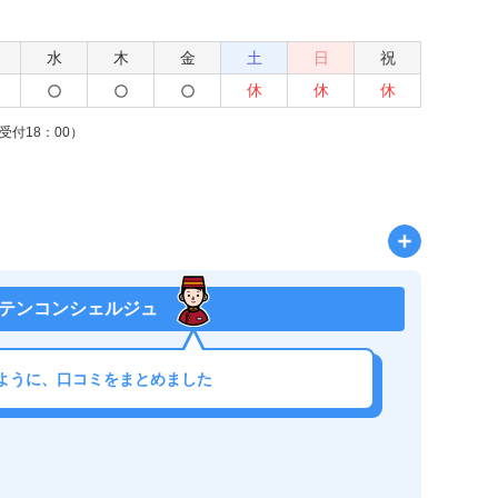
水
木
金
土
日
祝
休
休
休
受付18：00）
テンコンシェルジュ
ように、口コミをまとめました