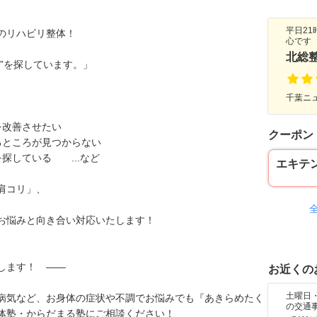
平日2
のリハビリ整体！
心です
北総
”を探しています。」
千葉ニュ
を改善させたい
クーポン
るところが見つからない
探している ...など
エキテ
肩コリ」、
お悩みと向き合い対応いたします！
します！ ——
お近くの
土曜日
病気など、お身体の症状や不調でお悩みでも『あきらめたく
の交通
体塾・からだまる塾にご相談ください！