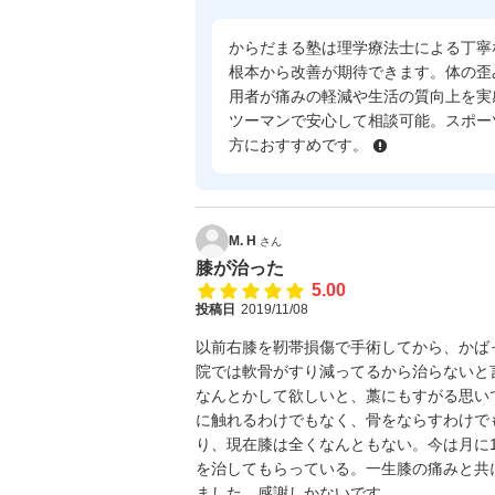
からだまる塾は理学療法士による丁寧
根本から改善が期待できます。体の歪
用者が痛みの軽減や生活の質向上を実
ツーマンで安心して相談可能。スポー
方におすすめです。
M. H
さん
膝が治った
5.00
投稿日
2019/11/08
以前右膝を靭帯損傷で手術してから、かば
院では軟骨がすり減ってるから治らないと
なんとかして欲しいと、藁にもすがる思い
に触れるわけでもなく、骨をならすわけで
り、現在膝は全くなんともない。今は月に
を治してもらっている。一生膝の痛みと共
ました。感謝しかないです。