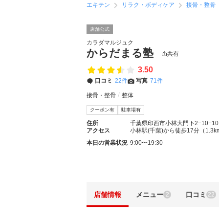
エキテン
リラク・ボディケア
接骨・整骨
店舗公式
カラダマルジュク
からだまる塾
共有
3.50
口コミ
22件
写真
71件
接骨・整骨
整体
クーポン有
駐車場有
住所
千葉県印西市小林大門下2−10−10
アクセス
小林駅(千葉)から徒歩17分（1.3k
本日の営業状況
9:00〜19:30
店舗情報
メニュー
口コミ
2
22