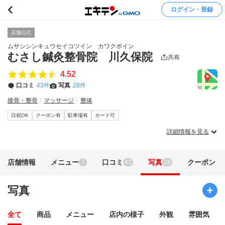
ログイン・登録
店舗公式
ムサシシンキュウセイコツイン カワクボイン
むさし鍼灸整骨院 川久保院
共有
4.52
口コミ
43件
写真
28件
接骨・整骨
マッサージ
整体
日祝OK
クーポン有
駐車場有
カード可
詳細情報を見る
店舗情報
メニュー
口コミ
写真
クーポン
7
43
28
写真
全て
商品
メニュー
店内の様子
外観
雰囲気