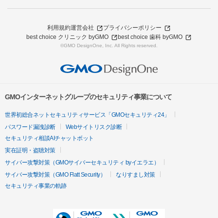
利用規約
運営会社
プライバシーポリシー
best choice クリニック byGMO
best choice 歯科 byGMO
©GMO DesignOne, Inc. All Rights reserved.
GMOインターネットグループのセキュリティ事業について
世界初総合ネットセキュリティサービス「GMOセキュリティ24」
パスワード漏洩診断
Webサイトリスク診断
セキュリティ相談AIチャットボット
実在証明・盗聴対策
サイバー攻撃対策（GMOサイバーセキュリティ byイエラエ）
サイバー攻撃対策（GMO Flatt Security）
なりすまし対策
セキュリティ事業の軌跡