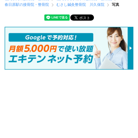
春日原駅の接骨院・整骨院
むさし鍼灸整骨院 川久保院
写真