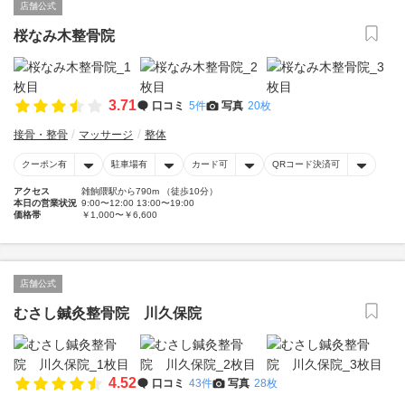
店舗公式
桜なみ木整骨院
3.71
口コミ
5件
写真
20枚
接骨・整骨
マッサージ
整体
クーポン有
駐車場有
カード可
QRコード決済可
アクセス
雑餉隈駅から790m （徒歩10分）
本日の営業状況
9:00〜12:00 13:00〜19:00
価格帯
￥1,000〜￥6,600
店舗公式
むさし鍼灸整骨院 川久保院
4.52
口コミ
43件
写真
28枚