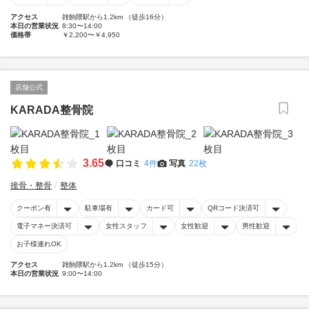
アクセス
雑餉隈駅から1.2km （徒歩16分）
本日の営業状況
8:30〜14:00
価格帯
￥2,200〜￥4,950
店舗公式
KARADA整骨院
3.65
口コミ
4件
写真
22枚
接骨・整骨
整体
クーポン有
駐車場有
カード可
QRコード決済可
電子マネー決済可
女性スタッフ
女性歓迎
男性歓迎
お子様連れOK
アクセス
雑餉隈駅から1.2km （徒歩15分）
本日の営業状況
9:00〜14:00