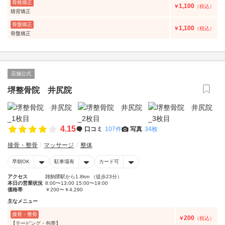
骨格矯正
1,100
￥
（税込）
猫背矯正
骨盤矯正
1,100
￥
（税込）
骨盤矯正
店舗公式
堺整骨院 井尻院
4.15
口コミ
107件
写真
34枚
接骨・整骨
マッサージ
整体
早朝OK
駐車場有
カード可
アクセス
雑餉隈駅から1.8km （徒歩23分）
本日の営業状況
8:00〜13:00 15:00〜19:00
価格帯
￥200〜￥4,290
主なメニュー
接骨・整骨
200
￥
（税込）
【テーピング・包帯】