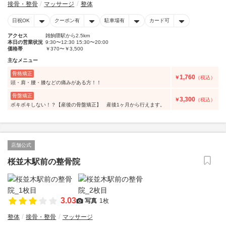
接骨・整骨
マッサージ
整体
日祝OK
クーポン有
駐車場有
カード可
アクセス
雑餉隈駅から2.5km
本日の営業状況
9:30〜12:30 15:30〜20:00
価格帯
￥370〜￥3,500
主なメニュー
骨格矯正
1,760
￥
（税込）
頭・肩・腰・膝などの痛みがある方！！
骨盤矯正
3,300
￥
（税込）
ボキボキしない！？【産後の骨盤矯正】 産後1ヶ月から行えます。
店舗公式
桜並木駅前の整骨院
3.03
写真
1枚
整体
接骨・整骨
マッサージ