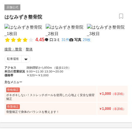
店舗公式
はなみずき整骨院
4.45
口コミ
31件
写真
29枚
接骨・整骨
整体
駐車場有
アクセス
雑餉隈駅から850m （徒歩11分）
本日の営業状況
9:00〜11:30 13:30〜20:00
価格帯
￥320〜￥3,000
主なメニュー
骨格矯正
1,000
￥
（非課税）
ボキボキしない！ストレッチポールを使用した心地よく安全な猫背
矯正
骨盤矯正
1,000
￥
（非課税）
骨盤矯正で身体のバランスを整えます！