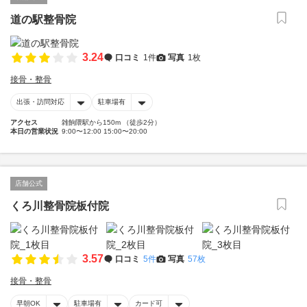
道の駅整骨院
3.24
口コミ
1件
写真
1枚
接骨・整骨
出張・訪問対応
駐車場有
アクセス
雑餉隈駅から150m （徒歩2分）
本日の営業状況
9:00〜12:00 15:00〜20:00
店舗公式
くろ川整骨院板付院
3.57
口コミ
5件
写真
57枚
接骨・整骨
早朝OK
駐車場有
カード可