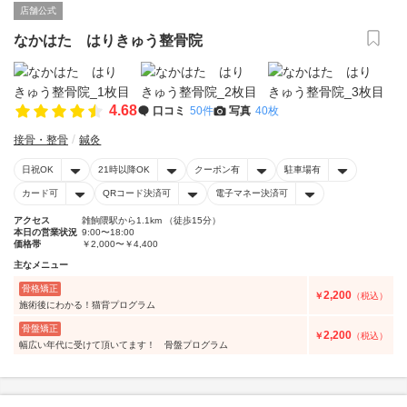
店舗公式
なかはた はりきゅう整骨院
4.68
口コミ
50件
写真
40枚
接骨・整骨
鍼灸
日祝OK
21時以降OK
クーポン有
駐車場有
カード可
QRコード決済可
電子マネー決済可
アクセス
雑餉隈駅から1.1km （徒歩15分）
本日の営業状況
9:00〜18:00
価格帯
￥2,000〜￥4,400
主なメニュー
骨格矯正
2,200
￥
（税込）
施術後にわかる！猫背プログラム
骨盤矯正
2,200
￥
（税込）
幅広い年代に受けて頂いてます！ 骨盤プログラム