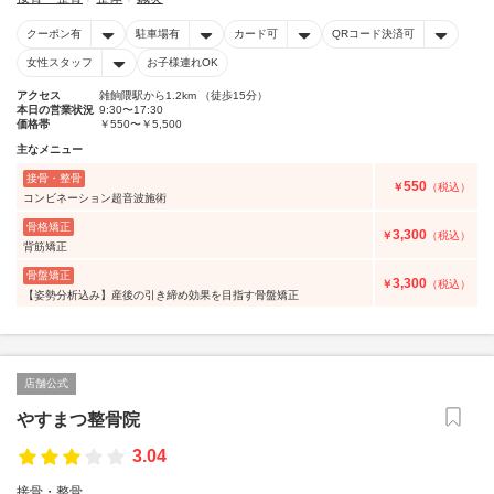
クーポン有
駐車場有
カード可
QRコード決済可
女性スタッフ
お子様連れOK
アクセス
雑餉隈駅から1.2km （徒歩15分）
本日の営業状況
9:30〜17:30
価格帯
￥550〜￥5,500
主なメニュー
接骨・整骨
550
￥
（税込）
コンビネーション超音波施術
骨格矯正
3,300
￥
（税込）
背筋矯正
骨盤矯正
3,300
￥
（税込）
【姿勢分析込み】産後の引き締め効果を目指す骨盤矯正
店舗公式
やすまつ整骨院
3.04
接骨・整骨