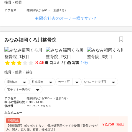
接骨・整骨
アクセス
雑餉隈駅から61m （徒歩1分）
有限会社杏のオーナー様ですか？
みなみ福岡くろ川整骨院
3.46
口コミ
3件
写真
14枚
接骨・整骨
鍼灸
早朝OK
駐車場有
カード可
QRコード決済可
電子マネー決済可
アクセス
雑餉隈駅から360m （徒歩5分）
本日の営業状況
8:30〜14:00
価格帯
￥2,750〜￥5,500
主なメニュー
骨格矯正
2,750
￥
（税込）
【骨盤矯正】ボキボキしない、骨格矯専用ベッドを使用【骨盤のゆが
み、開き、反り腰、猫背、慢性症状】