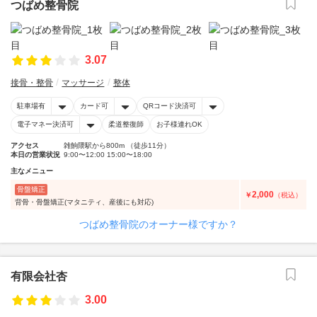
つばめ整骨院
3.07
接骨・整骨
マッサージ
整体
駐車場有
カード可
QRコード決済可
電子マネー決済可
柔道整復師
お子様連れOK
アクセス
雑餉隈駅から800m （徒歩11分）
本日の営業状況
9:00〜12:00 15:00〜18:00
主なメニュー
骨盤矯正
2,000
￥
（税込）
背骨・骨盤矯正(マタニティ、産後にも対応)
つばめ整骨院のオーナー様ですか？
有限会社杏
3.00