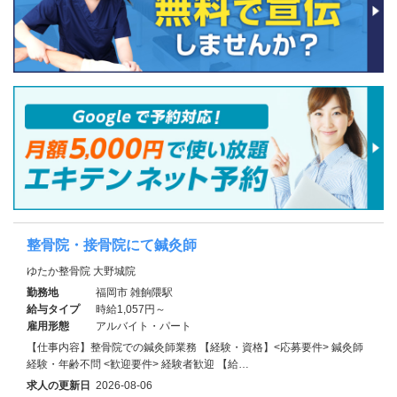
整骨院・接骨院にて鍼灸師
ゆたか整骨院 大野城院
勤務地
福岡市 雑餉隈駅
給与タイプ
時給1,057円～
雇用形態
アルバイト・パート
【仕事内容】整骨院での鍼灸師業務 【経験・資格】<応募要件> 鍼灸師
経験・年齢不問 <歓迎要件> 経験者歓迎 【給…
求人の更新日
2026-08-06