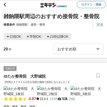
ログイン・登録
雑餉隈駅周辺のおすすめ接骨院・整骨院
変更
検索条件
雑餉隈駅
接骨・整骨
日祝OK
早朝OK
21時以降OK
29
件
店舗公式
ゆたか整骨院 大野城院
【年間２３７４１人の方が当院の施術で笑顔になりました！】
4.97
口コミ
153件
写真
29枚
接骨・整骨
整体
鍼灸