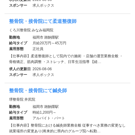
スポンサー
求人ボックス
整骨院・接骨院にて柔道整復師
くろ川整骨院 みなみ福岡院
勤務地
福岡市 雑餉隈駅
給与タイプ
月給20万円～45万円
雇用形態
正社員
【仕事内容】柔道整復師として院内での施術 ・店舗の運営業務全般 ・
骨格矯正、筋肉調整 ・ストレッチ、日常生活指導 【経…
求人の更新日
2026-08-06
スポンサー
求人ボックス
整骨院・接骨院にて鍼灸師
堺整骨院 井尻院
勤務地
福岡市 雑餉隈駅
給与タイプ
時給1,200円～
雇用形態
アルバイト・パート
【仕事内容】整骨院における鍼灸師業務全般 従事すべき業務の変更なし
就業場所の変更あり(将来的に県内のグループ院へ転勤…