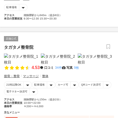
駐車場有
アクセス
雑餉隈駅から640m （徒歩8分）
本日の営業状況
9:30〜12:30 15:30〜20:30
店舗公式
タガタメ整骨院
4.53
口コミ
34件
写真
9枚
接骨・整骨
マッサージ
整体
21時以降OK
駐車場有
カード可
QRコード決済可
電子マネー決済可
アクセス
雑餉隈駅から150m （徒歩2分）
本日の営業状況
10:00〜22:00
価格帯
￥200〜￥4,000
主なメニュー