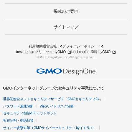
掲載のご案内
サイトマップ
利用規約
運営会社
プライバシーポリシー
best choice クリニック byGMO
best choice 歯科 byGMO
©GMO DesignOne, Inc. All Rights reserved.
GMOインターネットグループのセキュリティ事業について
世界初総合ネットセキュリティサービス「GMOセキュリティ24」
パスワード漏洩診断
Webサイトリスク診断
セキュリティ相談AIチャットボット
実在証明・盗聴対策
サイバー攻撃対策（GMOサイバーセキュリティ byイエラエ）