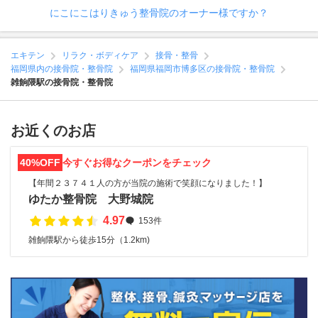
にこにこはりきゅう整骨院のオーナー様ですか？
エキテン
リラク・ボディケア
接骨・整骨
福岡県内の接骨院・整骨院
福岡県福岡市博多区の接骨院・整骨院
雑餉隈駅の接骨院・整骨院
お近くのお店
40%OFF
今すぐお得なクーポンをチェック
【年間２３７４１人の方が当院の施術で笑顔になりました！】
ゆたか整骨院 大野城院
4.97
153件
雑餉隈駅から徒歩15分（1.2km)