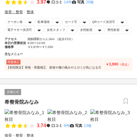
3.97
口コミ
14件
写真
20枚
接骨・整骨
整体
クーポン有
駐車場有
カード可
QRコード決済可
電子マネー決済可
女性スタッフ
女性歓迎
男性歓迎
アクセス
雑餉隈駅から1.2km （徒歩15分）
本日の営業状況
9:00〜14:00
価格帯
￥3,979〜￥7,000
主なメニュー
骨盤矯正
3,980
￥
（税込）
【初回限定】骨格・骨盤矯正 産後や腰の痛みやユガミが気になる方
店舗公式
希整骨院みなみ
3.74
口コミ
9件
写真
13枚
接骨・整骨
整体