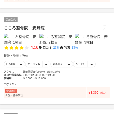
店舗公式
こころ整骨院 麦野院
4.16
口コミ
23件
写真
13枚
接骨・整骨
整体
日祝OK
クーポン有
駐車場有
カード可
アクセス
雑餉隈駅から920m （徒歩12分）
本日の営業状況
9:00〜12:00 15:00〜19:00
価格帯
￥2,000〜￥10,000
主なメニュー
骨盤矯正
3,300
￥
（税込）
骨盤・背中矯正