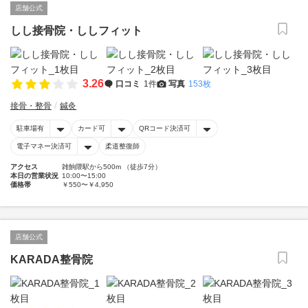
店舗公式
しし接骨院・ししフィット
3.26
口コミ
1件
写真
153枚
接骨・整骨
鍼灸
駐車場有
カード可
QRコード決済可
電子マネー決済可
柔道整復師
アクセス
雑餉隈駅から500m （徒歩7分）
本日の営業状況
10:00〜15:00
価格帯
￥550〜￥4,950
店舗公式
KARADA整骨院