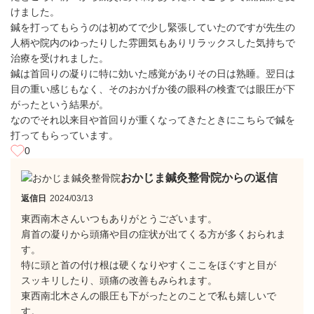
けました。
鍼を打ってもらうのは初めてで少し緊張していたのですが先生の
人柄や院内のゆったりした雰囲気もありリラックスした気持ちで
治療を受けれました。
鍼は首回りの凝りに特に効いた感覚がありその日は熟睡。翌日は
目の重い感じもなく、そのおかげか後の眼科の検査では眼圧が下
がったという結果が。
なのでそれ以来目や首回りが重くなってきたときにこちらで鍼を
打ってもらっています。
0
おかじま鍼灸整骨院からの返信
返信日
2024/03/13
東西南木さんいつもありがとうございます。
肩首の凝りから頭痛や目の症状が出てくる方が多くおられま
す。
特に頭と首の付け根は硬くなりやすくここをほぐすと目が
スッキリしたり、頭痛の改善もみられます。
東西南北木さんの眼圧も下がったとのことで私も嬉しいで
す。