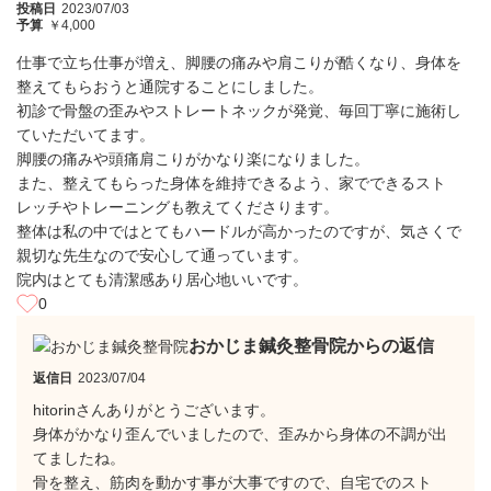
投稿日
2023/07/03
予算
￥4,000
仕事で立ち仕事が増え、脚腰の痛みや肩こりが酷くなり、身体を
整えてもらおうと通院することにしました。
初診で骨盤の歪みやストレートネックが発覚、毎回丁寧に施術し
ていただいてます。
脚腰の痛みや頭痛肩こりがかなり楽になりました。
また、整えてもらった身体を維持できるよう、家でできるスト
レッチやトレーニングも教えてくださります。
整体は私の中ではとてもハードルが高かったのですが、気さくで
親切な先生なので安心して通っています。
院内はとても清潔感あり居心地いいです。
0
おかじま鍼灸整骨院からの返信
返信日
2023/07/04
hitorinさんありがとうございます。
身体がかなり歪んでいましたので、歪みから身体の不調が出
てましたね。
骨を整え、筋肉を動かす事が大事ですので、自宅でのスト