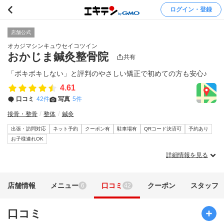
ログイン・登録
店舗公式
オカジマシンキュウセイコツイン
おかじま鍼灸整骨院
共有
「ボキボキしない」と評判のやさしい矯正で初めての方も安心♪
4.61
口コミ
42件
写真
5件
接骨・整骨
整体
鍼灸
出張・訪問対応
ネット予約
クーポン有
駐車場有
QRコード決済可
予約あり
お子様連れOK
詳細情報を見る
店舗情報
メニュー
口コミ
クーポン
スタッフ
6
42
口コミ