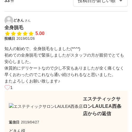
33
件
どきん
さん
全身脱毛
5.00
投稿日
2019/01/26
知人の勧めで、全身脱毛をしました(*^^*)
初めての全身脱毛で緊張しましたがスタッフの方が親切でとても
安心しました。
体質的にデリケートなので少し不安もありましたが全く痛くなく
早くおわったのでこれなら通い続けられるなと思いました。
またよろしくお願い致します♪
1
エステティックサ
ロンLAULEA西条
店からの返信
返信日
2019/04/27
どきん様