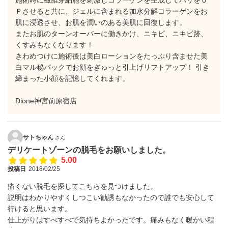
施術時に繊維芽細胞を刺激しコラーゲンを生成してハリをＵ
Ｐさせると共に、ジェルに含まれる加水分解コラーゲンをお
肌に浸透させ、お肌を潤いのある美肌に回復します。
またお肌のターンオーバーに働きかけ、ニキビ、ニキビ跡、
くすみもなくなります！
きわめつけに施術後は美白ローションをたっぷり含ませた美
白マル秘パックでお顔をぎゅっと引上げリフトアップ！ 引き
締まった小顔を記憶してくれます。
Dione神宮前原宿店
サトちゃん
さん
デリケートゾーンの脱毛をお願いしました。
5.00
投稿日
2018/02/25
痛くない脱毛を探してこちらを見つけました。
説明はわかりやすくしつこい勧誘もなかったので誰でも安心して
行けると思います。
仕上がりはすべすべで気持ちよかったです。痛みもなく暖かい程