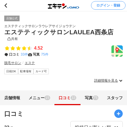
ログイン・登録
店舗公式
エステティックサロンラウレアサイジョウテン
エステティックサロンLAULEA西条店
共有
4.52
口コミ
33件
写真
75件
脱毛サロン
エステ
日祝OK
駐車場有
カード可
詳細情報を見る
店舗情報
メニュー
口コミ
写真
スタッフ
15
33
75
口コミ