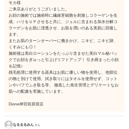
モカ様
ご来店ありがとうございました。
お顔の施術では施術時に繊維芽細胞を刺激しコラーゲンを生
成、ハリをＵＰさせると共に、ジェルに含まれる加水分解コ
ラーゲンをお肌に浸透させ、お肌を潤いのある美肌に回復し
ます。
またお肌のターンオーバーに働きかけ、ニキビ、ニキビ跡、
くすみにも◎！
施術後は美白ローションをたっぷり含ませた美白マル秘パッ
クでお顔をぎゅっと引上げリフトアップ！ 引き締まった小顔
を記憶♪
残毛処理に使用する器具はお肌に優しい物を使用し、他部位
の物と別けて使用。拭き取りにはタオルを使用せず、コット
ンやパフでふき取る等、 徹底した衛生管理とデリケートなお
肌への配慮を実施しています。
Dione神宮前原宿店
なるるるみん
さん