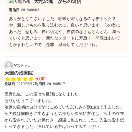
大地の魂 からの返信
返信日
2019/06/03
ありがとうございました。呼吸が深くなるのはデトックス
や、新しいものを取り込むのに、良いと思います。心の奥に
あった、悲しみ、自己否定や、自信のなさもどんどん、減っ
ていくと思います。新たなスタートに万歳！ 間隔はあいて
もかまわないので、是非、継続してくださいね。
ゲスト
さん
天国の治療院
5.00
投稿日
2019/05/17
利用日
2019/05/17
天野先生、この度はお世話になりました。
ありがとうございました。
治療の最初は自分で閉じこめていた悲しみが沢山出て来ました。
その後は前向きに生きようと気持ちが次第に変化し、沢山の存在
から愛されていたと気付き、感謝に包まれました。先生の愛も伝
わってきました。疲れている方は行ってみて下さい。