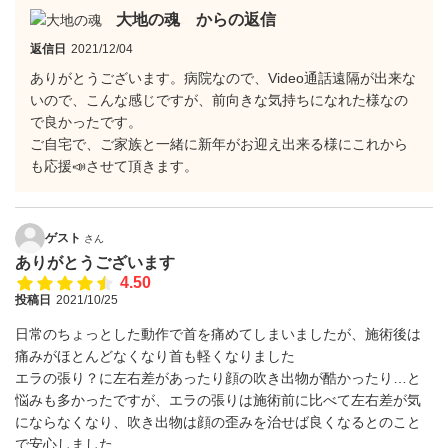
大地の魂 からの返信
返信日
2021/12/04
ありがとうございます。病院なので、Video通話遠隔が出来な
いので、こんな感じですが、前向きな気持ちになれた様なの
で良かったです。
ご自宅で、ご家族と一緒に新年がお迎え出来る様にこれから
も応援📣させて頂きます。
ゲスト
さん
ありがとうございます
4.50
投稿日
2021/10/25
日常のちょっとした動作で首を痛めてしまいましたが、施術後は
痛みがほとんどなくなり首も軽くなりました
エラの張り？に左右差があったり顔の吹き出物が酷かったり…と
悩みも多かったですが、エラの張りは施術前に比べて左右差が気
にならなくなり、吹き出物は顔の歪みを治せば良くなるとのこと
で安心しました