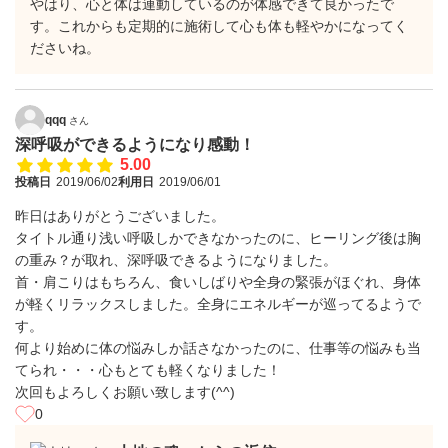
やはり、心と体は連動しているのが体感できて良かったで
す。これからも定期的に施術して心も体も軽やかになってく
ださいね。
qqq
さん
深呼吸ができるようになり感動！
5.00
投稿日
2019/06/02
利用日
2019/06/01
昨日はありがとうございました。
タイトル通り浅い呼吸しかできなかったのに、ヒーリング後は胸
の重み？が取れ、深呼吸できるようになりました。
首・肩こりはもちろん、食いしばりや全身の緊張がほぐれ、身体
が軽くリラックスしました。全身にエネルギーが巡ってるようで
す。
何より始めに体の悩みしか話さなかったのに、仕事等の悩みも当
てられ・・・心もとても軽くなりました！
次回もよろしくお願い致します(^^)
0