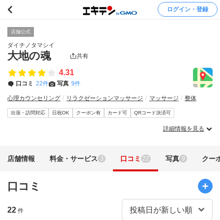
ログイン・登録
店舗公式
ダイチノタマシイ
大地の魂
共有
4.31
口コミ
22件
写真
9件
心理カウンセリング
リラクゼーションマッサージ
マッサージ
整体
出張・訪問対応
日祝OK
クーポン有
カード可
QRコード決済可
詳細情報を見る
店舗情報
料金・サービス
口コミ
写真
クー
3
22
9
口コミ
22
件