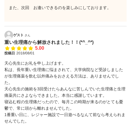
また、次回 お逢いできるのを楽しみにしております。
ゲスト
さん
重い生理痛から解放されました！！(*^_^*)
5.00
投稿日
2018/08/01
天心先生にお礼を申し上げます。
私は、長年重い生理痛に悩まされて、大学病院など受診しました
が生理痛薬を飲む以外痛みをおさえる方法は、ありませんでし
た。
天心先生の施術を3回受けたらあんなに苦しんでいた生理痛と生理
痛薬共にさよならできました。本当に感謝しています。
寝込む程の生理痛だったので、毎月この時期が来るのがとても憂
鬱で、常に頭から離れませんでした。
1番重い日に、レジャー施設で一日遊べるなんて前なら考えられま
せんでした。