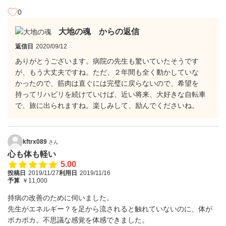
0
大地の魂 からの返信
返信日
2020/09/12
ありがとうございます。病院の先生も驚いていたそうです
が、もう大丈夫ですね。ただ、２年間も全く動かしていな
かったので、筋肉は直ぐには完璧に戻らないので、希望を
持ってリハビリを続けていけば、近い将来、大好きな自転車
で、旅に出られますね。楽しみして、励んでくださいね。
kftrx089
さん
心も体も軽い
5.00
投稿日
2019/11/27
利用日
2019/11/16
予算
￥11,000
持病の改善のために伺いました。
先生がエネルギー？を足から流されると触れていないのに、体が
ポカポカ。不思議な感覚を体感できました。