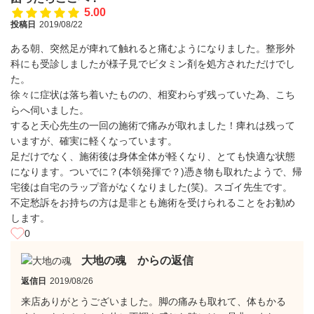
5.00
投稿日
2019/08/22
ある朝、突然足が痺れて触れると痛むようになりました。整形外
科にも受診しましたが様子見でビタミン剤を処方されただけでし
た。
徐々に症状は落ち着いたものの、相変わらず残っていた為、こち
らへ伺いました。
すると天心先生の一回の施術で痛みが取れました！痺れは残って
いますが、確実に軽くなっています。
足だけでなく、施術後は身体全体が軽くなり、とても快適な状態
になります。ついでに？(本領発揮で？)憑き物も取れたようで、帰
宅後は自宅のラップ音がなくなりました(笑)。スゴイ先生です。
不定愁訴をお持ちの方は是非とも施術を受けられることをお勧め
します。
0
大地の魂 からの返信
返信日
2019/08/26
来店ありがとうございました。脚の痛みも取れて、体もかる