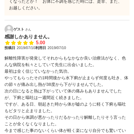
くなったとか！ お体に不調を感じた時には、是非、また、
お越しください。
ゲスト
さん
感謝しかありません。
5.00
投稿日
2019/07/10
利用日
2019/07/10
解離性障害が発覚してそれからもなかなか良い治療法がなく、色
んな病院を転々としていて先生に出会いました。
最初は全く信じていなかった気功。
やってもらったその1時間後から水下痢が止まらず何度も吐き、体
の節々が痛み出し熱が38度から下がりませんでした。
次の日になると熱は下がっていて体の痛みもありませんでした
が、下痢と嘔吐は一週間近く続きました。
ですが、ある日、朝起きた時から体が嘘のように軽く下痢も嘔吐
もピタリと止まりました。
その日から体調が悪かったりだるかったり解離したりそう言った
ことが全くなくなりました。
今まで感じた事のないくらい体が軽く楽になり自分でも驚いてい