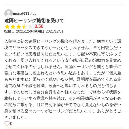
msnat633
さん
遠隔ヒーリング施術を受けて
3.50
投稿日
2021/12/04
利用日
2021/12/01
入院中に初の遠隔ヒーリングの機会を頂きました。病室という環
境でリラックスできてなかったかもしれません。早く回復したい
という願いは患者皆同じだと思います。心配や不安に寄り添って
くれる、受け入れてくれるという安心感が自己の治癒力を目覚め
させてくれるのかもしれません。遠隔ヒーリングと聞くと勝手に
強力な電磁波に包まれるという思い込みもありましたが（個人差
もありますね）柔らかく穏やかな状態、透明度を高めてくれる施
術で心身の不調を軽減、改善へと導いてくれるものだと信じま
す。そのためには自分自身もあ〜軽くなった！で終わらず状態を
維持しようとする意識を持ち続け、その相乗効果がさらなる心身
の開放に繋がる、目に見える物が全てでなく見えないものを敬い
身を預ける空間の一つがヒーリングだと思います。ありがとうご
ざいました。
0