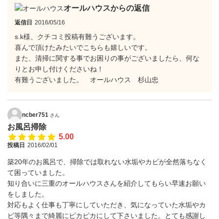
オールハウスからの返信
返信日
2016/05/16
s.k様、クチコミ投稿有難うございます。
喜んで頂けたみたいでこちらも嬉しいです。
また、清掃に関する事でお困りの事がございましたら、何な
りとお申し付けくださいね！
有難うございました。 オールハウス 杉山忠
ncber751
さん
お風呂掃除
5.00
投稿日
2016/02/01
築20年のお風呂で、掃除では取れない水垢やカビが全然落ちなく
て困っていました。
知り合いに三重のオールハウスさんを紹介してもらい早速お願い
をしました。
対応もよく仕事も丁寧にしていただき、気になっていた水垢やカ
ビ等隅々まで綺麗にピカピカにして下さいました。とても感謝し