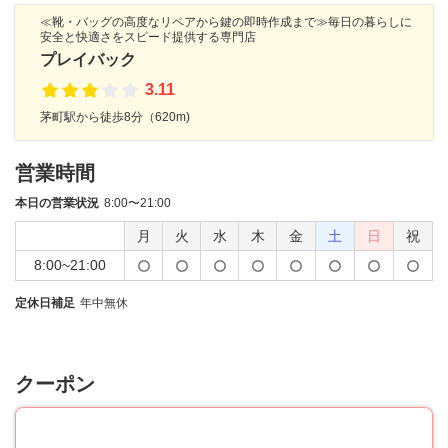
≪靴・バッグの高度なリペアから鍵の即時作成まで≫毎日の暮らしに
安全と快適さをスピード提供する専門店
プレイバック
3.11
茅町駅から徒歩8分（620m)
営業時間
本日の営業状況
8:00〜21:00
月
火
水
木
金
土
日
祝
8:00~21:00
定休日補足
年中無休
クーポン
15