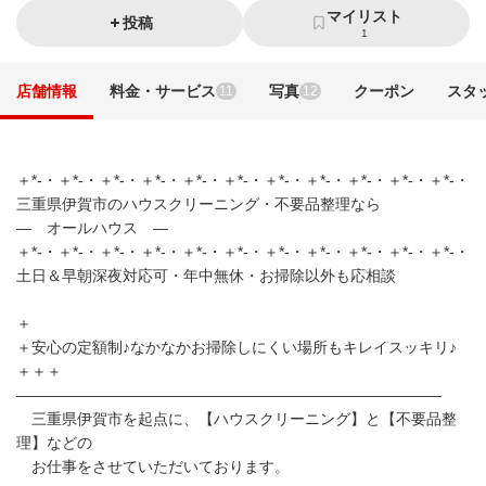
マイリスト
投稿
1
店舗情報
料金・サービス
写真
クーポン
スタ
11
12
＋*-・＋*-・＋*-・＋*-・＋*-・＋*-・＋*-・＋*-・＋*-・＋*-・＋*-・
三重県伊賀市のハウスクリーニング・不要品整理なら
— オールハウス —
＋*-・＋*-・＋*-・＋*-・＋*-・＋*-・＋*-・＋*-・＋*-・＋*-・＋*-・
土日＆早朝深夜対応可・年中無休・お掃除以外も応相談
＋
＋安心の定額制♪なかなかお掃除しにくい場所もキレイスッキリ♪
＋＋＋
————————————————————————————
三重県伊賀市を起点に、【ハウスクリーニング】と【不要品整
理】などの
お仕事をさせていただいております。