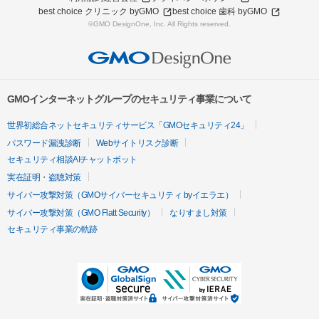
best choice クリニック byGMO
best choice 歯科 byGMO
©GMO DesignOne, Inc. All Rights reserved.
GMOインターネットグループのセキュリティ事業について
世界初総合ネットセキュリティサービス「GMOセキュリティ24」
パスワード漏洩診断
Webサイトリスク診断
セキュリティ相談AIチャットボット
実在証明・盗聴対策
サイバー攻撃対策（GMOサイバーセキュリティ byイエラエ）
サイバー攻撃対策（GMO Flatt Security）
なりすまし対策
セキュリティ事業の軌跡