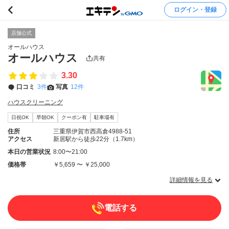
ログイン・登録
店舗公式
オールハウス
オールハウス
共有
3.30
口コミ
3件
写真
12件
ハウスクリーニング
日祝OK
早朝OK
クーポン有
駐車場有
住所
三重県伊賀市西高倉4988-51
アクセス
新居駅から徒歩22分（1.7km）
本日の営業状況
8:00〜21:00
価格帯
￥5,659 〜 ￥25,000
詳細情報を見る
電話する