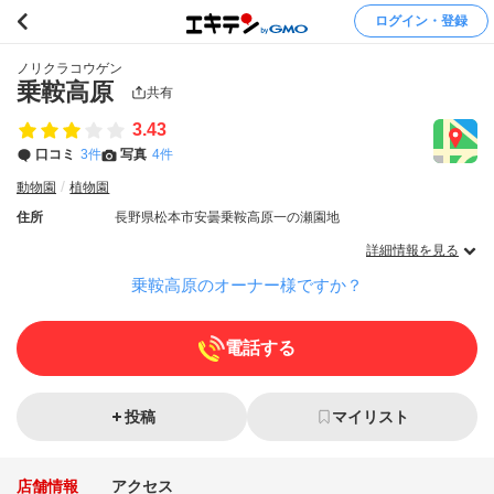
ログイン・登録
ノリクラコウゲン
乗鞍高原
共有
3.43
口コミ
3件
写真
4件
動物園
植物園
住所
長野県松本市安曇乗鞍高原一の瀬園地
詳細情報を見る
乗鞍高原のオーナー様ですか？
電話する
投稿
マイリスト
店舗情報
アクセス