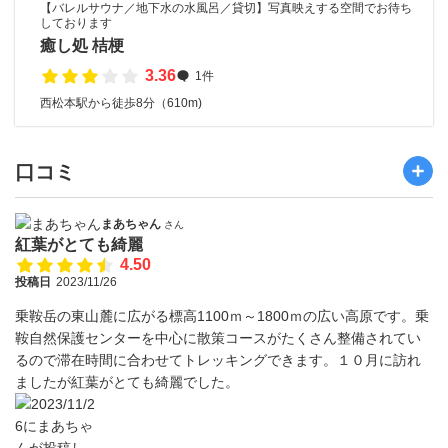
【バレルサウナ／地下水の水風呂／貸切】写真映えする空間でお待ち
しております
癒し処 桔梗
3.36
1件
西松本駅から徒歩8分（610m)
口コミ
まあちゃん
さん
紅葉がとても綺麗
4.50
投稿日
2023/11/26
乗鞍岳の東山麓に広がる標高1100ｍ～1800ｍの広い高原です。乗
鞍自然保護センターを中心に散策コースがたくさん整備されてい
るので滞在時間に合わせてトレッキングできます。１０月に訪れ
ましたが紅葉がとても綺麗でした。