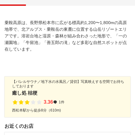
乗鞍高原は、長野県松本市に広がる標高約1,200〜1,800mの高原
地帯で、北アルプス・乗鞍岳の東麓に位置する山岳リゾートエリ
アです。溶岩台地と湿原・森林が組み合わさった地形で、「一の
瀬園地」「牛留池」「善五郎の滝」など多彩な自然スポットが点
在しています。
【バレルサウナ／地下水の水風呂／貸切】写真映えする空間でお待ち
しております
癒し処 桔梗
3.36
1件
西松本駅から徒歩8分（610m)
お近くのお店