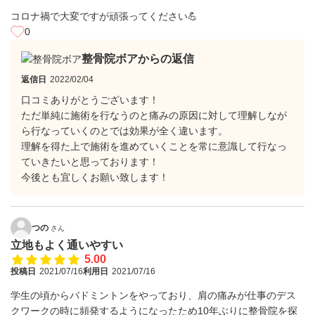
コロナ禍で大変ですが頑張ってください💪
0
整骨院ボアからの返信
返信日
2022/02/04
口コミありがとうございます！
ただ単純に施術を行なうのと痛みの原因に対して理解しなが
ら行なっていくのとでは効果が全く違います。
理解を得た上で施術を進めていくことを常に意識して行なっ
ていきたいと思っております！
今後とも宜しくお願い致します！
つの
さん
立地もよく通いやすい
5.00
投稿日
2021/07/16
利用日
2021/07/16
学生の頃からバドミントンをやっており、肩の痛みが仕事のデス
クワークの時に頻発するようになったため10年ぶりに整骨院を探