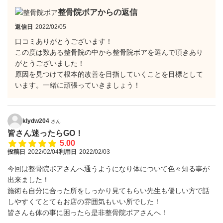
整骨院ボアからの返信
返信日
2022/02/05
口コミありがとうございます！
この度は数ある整骨院の中から整骨院ボアを選んで頂きあり
がとうございました！
原因を見つけて根本的改善を目指していくことを目標として
います。一緒に頑張っていきましょう！
klydw204
さん
皆さん迷ったらGO！
5.00
投稿日
2022/02/04
利用日
2022/02/03
今回は整骨院ボアさんへ通うようになり体について色々知る事が
出来ました！
施術も自分に合った所をしっかり見てもらい先生も優しい方で話
しやすくてとてもお店の雰囲気もいい所でした！
皆さんも体の事に困ったら是非整骨院ボアさんへ！