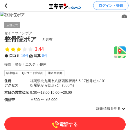
ログイン・登録
/
店舗公式
セイコツインボア
整骨院ボア
共有
3.44
口コミ
16件
写真
8件
接骨・整骨
エステ
整体
駐車場有
QRコード決済可
柔道整復師
住所
福岡県北九州市八幡西区折尾5-5-17松井ビル101
アクセス
折尾駅から徒歩7分（530m）
本日の営業状況
9:30〜13:00 15:00〜20:00
価格帯
￥500 〜 ￥5,000
詳細情報を見る
電話する