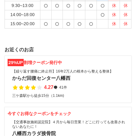
9:30~13:00
休
休
14:00~18:00
休
休
15:00~20:00
休
休
お近くのお店
29%UP
割増クーポン発行中
【繰り返す腰痛に終止符】16年2万人の根本から整える整体】
からだ回復センター八幡西
4.27
41件
三ケ森駅から徒歩15分（1.1km)
今すぐお得なクーポンをチェック
【交通事故施術認定院】４月から毎日営業！どこに行っても改善され
ないあなたに！
八幡西カラダ接骨院