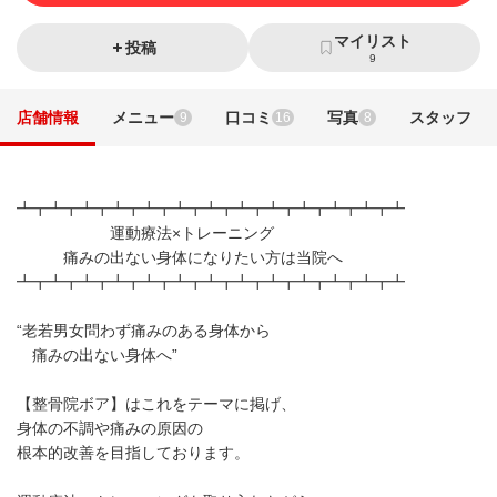
マイリスト
投稿
9
店舗情報
メニュー
口コミ
写真
スタッフ
9
16
8
┻┳┻┳┻┳┻┳┻┳┻┳┻┳┻┳┻┳┻┳┻┳┻┳┻
運動療法×トレーニング
痛みの出ない身体になりたい方は当院へ
┻┳┻┳┻┳┻┳┻┳┻┳┻┳┻┳┻┳┻┳┻┳┻┳┻
“老若男女問わず痛みのある身体から
痛みの出ない身体へ”
【整骨院ボア】はこれをテーマに掲げ、
身体の不調や痛みの原因の
根本的改善を目指しております。