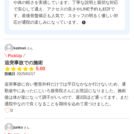
や体の軽さを実感しています。丁寧な説明と親切な対応
で安心して通え、アクセスの良さやLINE予約も好評で
す。産後骨盤矯正も人気で、スタッフの明るく優しい対
応が通院の楽しみになっています。
kaiman
さん
PickUp
追突事故での施術
5.00
投稿日
2025/02/17
追突事故に合い整形外科だけでは平日なかなか行けないため、通
勤途中にあったにじいろ接骨院さんにお世話になりました。施術
後は体が楽になって調子がいいので、週2回ほど通ってます。まだ
通院中なので良くなることを期待を込めて星つけました。
0
junko
さん