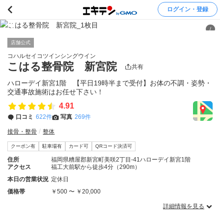
ログイン・登録
/
店舗公式
コハルセイコツインシングウイン
こはる整骨院 新宮院
共有
ハローデイ新宮1階 【平日19時半まで受付】お体の不調・姿勢・
交通事故施術はお任せ下さい！
4.91
口コミ
622件
写真
269件
接骨・整骨
整体
クーポン有
駐車場有
カード可
QRコード決済可
住所
福岡県糟屋郡新宮町美咲2丁目-41ハローデイ新宮1階
アクセス
福工大前駅から徒歩4分（290m）
本日の営業状況
定休日
価格帯
￥500 〜 ￥20,000
詳細情報を見る