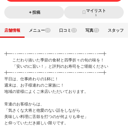
マイリスト
投稿
1
店舗情報
メニュー
口コミ
写真
スタッフ
20
13
71
╋━･･･━･･･━･･･━･･･━･･･━･･･━･･･━･･･━･･･━╋
こだわり抜いた季節の食材と四季折々の旬の味を！
「安いのに旨い！」と評判のお寿司をご堪能ください
╋━･･･━･･･━･･･━･･･━･･･━･･･━･･･━･･･━･･･━╋
平日は、仕事終わりの1杯に！
週末は、お子様連れのご家族に！
地域の皆様によくご来店いただいております。
常連のお客様からは、
「気さくな大将と他愛のない話をしながら
美味しい料理に舌鼓を打つのが何よりも幸せ」
と仰っていただき嬉しい限りです。