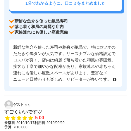
1分でわかるように、口コミをまとめました
新鮮な魚介を使った絶品寿司
落ち着く和風の綺麗な店内
家族連れにも優しい座敷完備
新鮮な魚介を使った寿司や刺身が絶品で、特にカツオの
たたきや馬タンが人気です。リーズナブルな価格設定で
コスパが良く、店内は綺麗で落ち着いた和風の雰囲気。
接客も丁寧で細やかな配慮があり、家族連れや赤ちゃん
連れにも優しい座敷スペースがあります。豊富なメ
ニューと日替わりも楽しめ、リピーターが多いです。
ゲスト
さん
すごくいいです♡
5.00
投稿日
2019/10/17
利用日
2019/09/29
予算
￥10,000