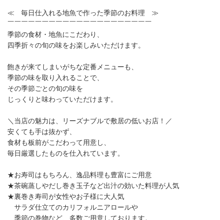
≪ 毎日仕入れる地魚で作った季節のお料理 ≫
￣￣￣￣￣￣￣￣￣￣￣￣￣￣￣￣￣￣￣￣￣
季節の食材・地魚にこだわり、
四季折々の旬の味をお楽しみいただけます。
飽きが来てしまいがちな定番メニューも、
季節の味を取り入れることで、
その季節ごとの旬の味を
じっくりと味わっていただけます。
＼当店の魅力は、リーズナブルで敷居の低いお店！／
安くても手は抜かず、
食材も板前がこだわって用意し、
毎日厳選したものを仕入れています。
★お寿司はもちろん、逸品料理も豊富にご用意
★茶碗蒸しやだし巻き玉子など出汁の効いた料理が人気
★裏巻き寿司が女性やお子様に大人気
サラダ仕立てのカリフォルニアロールや
季節の巻物など、多数ご用意しております。