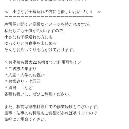
≪ 小さなお子様連れの方にも優しいお店づくり ≫
￣￣￣￣￣￣￣￣￣￣￣￣￣￣￣￣￣￣￣￣￣￣
寿司屋と聞くと高級なイメージを持たれますが、
私たちにも子供が2人いますので、
小さなお子様連れの方にも
ゆっくりとお食事を楽しめる
そんなお店づくりを心がけております。
＼お座敷も最大22名様までご利用可能！／
＊ご親族の集まり
＊入園・入学のお祝い
＊お宮参り・七五三
＊還暦 など
各種お祝いに、ぜひご利用ください。
また、板前は割烹料理店での修業経験もございます。
慶事・法事のお料理もご要望があれば承りますので
気軽にご用命ください。