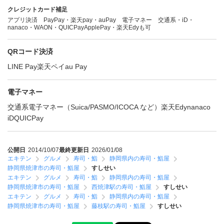
クレジットカード補足
アプリ決済 PayPay・楽天pay・auPay 電子マネー 交通系・iD・
nanaco・WAON・QUICPayApplePay・楽天Edyも可
QRコード決済
LINE Pay
楽天ペイ
au Pay
電子マネー
交通系電子マネー（Suica/PASMO/ICOCA など）
楽天Edy
nanaco
iD
QUICPay
公開日
2014/10/07
最終更新日
2026/01/08
エキテン
グルメ
寿司・鮨
静岡県内の寿司・鮨屋
静岡県焼津市の寿司・鮨屋
すしせい
エキテン
グルメ
寿司・鮨
静岡県内の寿司・鮨屋
静岡県焼津市の寿司・鮨屋
西焼津駅の寿司・鮨屋
すしせい
エキテン
グルメ
寿司・鮨
静岡県内の寿司・鮨屋
静岡県焼津市の寿司・鮨屋
藤枝駅の寿司・鮨屋
すしせい