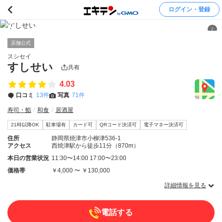
ログイン・登録
/
店舗公式
スシセイ
すしせい
共有
4.03
口コミ
13件
写真
71件
寿司・鮨
和食
居酒屋
21時以降OK
駐車場有
カード可
QRコード決済可
電子マネー決済可
住所
静岡県焼津市小柳津536-1
アクセス
西焼津駅から徒歩11分（870m）
本日の営業状況
11:30〜14:00 17:00〜23:00
価格帯
￥4,000 〜 ￥130,000
詳細情報を見る
電話する