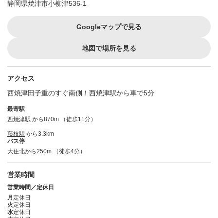
静岡県焼津市小柳津536-1
Googleマップで見る
地図で場所を見る
アクセス
西焼津田子重のすぐ南側！西焼津駅から車で5分
最寄駅
西焼津駅
から870m （徒歩11分）
藤枝駅
から3.3km
バス停
大住北から250m （徒歩4分）
営業時間
営業時間／定休日
月
定休日
火
定休日
水
定休日