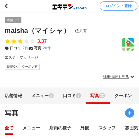
ログイン・登録
店舗公式
maisha（マイシャ）
共有
3.37
口コミ
7件
写真
20件
エステ
マッサージ
日祝OK
クーポン有
詳細情報を見る
店舗情報
メニュー
口コミ
写真
クーポン
2
7
20
写真
全て
メニュー
店内の様子
外観
スタッフ
雰囲気