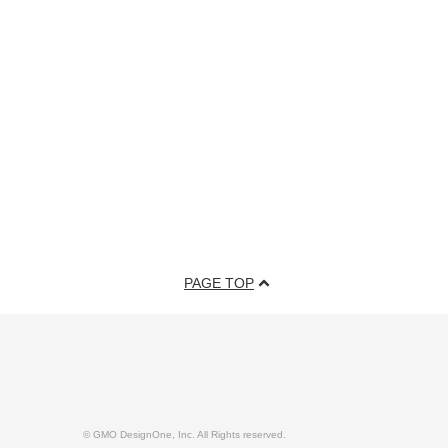
PAGE TOP
© GMO DesignOne, Inc. All Rights reserved.