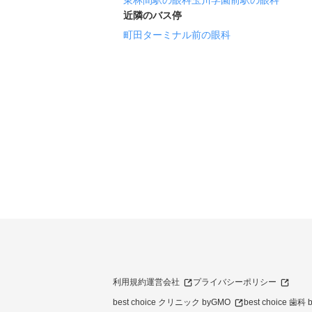
東林間駅の眼科
玉川学園前駅の眼科
近隣のバス停
町田ターミナル前の眼科
利用規約
運営会社
プライバシーポリシー
best choice クリニック byGMO
best choice 歯科