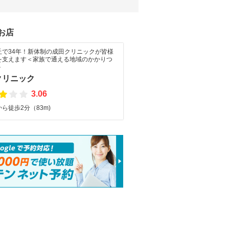
お店
丘で34年！新体制の成田クリニックが皆様
を支えます＜家族で通える地域のかかりつ
＞
クリニック
3.06
ら徒歩2分（83m)