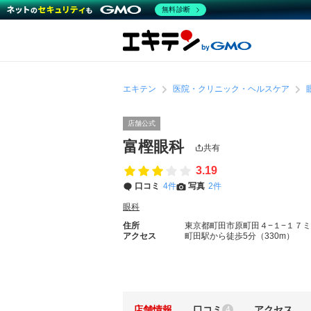
無料診断
エキテン
医院・クリニック・ヘルスケア
店舗公式
富樫眼科
共有
3.19
口コミ
4件
写真
2件
眼科
住所
東京都町田市原町田４−１−１７
アクセス
町田駅から徒歩5分（330m）
店舗情報
口コミ
アクセス
4