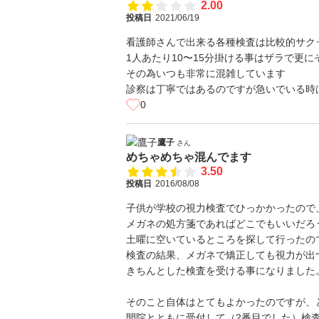
2.00
投稿日
2021/06/19
看護師さんで出来る各種検査は比較的サク
1人あたり10〜15分掛ける事はザラで更
その為いつも非常に混雑しています
診察は丁寧ではあるのですが急いでいる時
0
鷹子
さん
めちゃめちゃ混んでます
3.50
投稿日
2016/08/08
子供が学校の視力検査でひっかかったので
メガネの処方箋であればどこでもいいだろ
土曜に空いているところを探して行ったの
検査の結果、メガネで矯正しても視力が出
きちんとした検査を受ける事になりました
そのこと自体はとてもよかったのですが、
開院とともに受付して（2番目でした）検