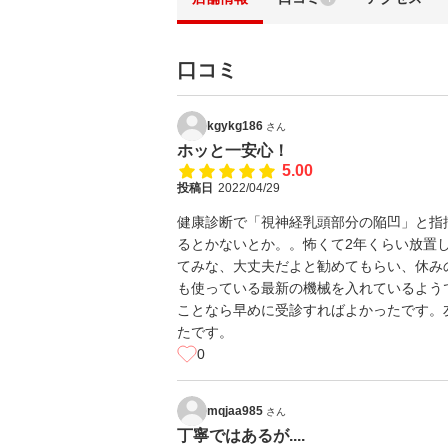
口コミ
kgykg186
さん
ホッと一安心！
5.00
投稿日
2022/04/29
健康診断で「視神経乳頭部分の陥凹」と指
るとかないとか。。怖くて2年くらい放置
てみな、大丈夫だよと勧めてもらい、休み
も使っている最新の機械を入れているよう
ことなら早めに受診すればよかったです。
たです。
0
mqjaa985
さん
丁寧ではあるが....