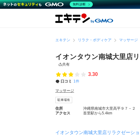
無料診断
エキテン
リラク・ボディケア
マッサージ
イオンタウン南城大里店リラク
共有
3.30
口コミ
1件
マッサージ
駐車場有
住所
沖縄県南城市大里高平９７－２
アクセス
首里駅から5.4km
イオンタウン南城大里店リラクゼーションベ