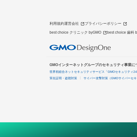
利用規約
運営会社
プライバシーポリシー
best choice クリニック byGMO
best choice 歯科
GMOインターネットグループのセキュリティ事業に
世界初総合ネットセキュリティサービス「GMOセキュリティ2
実在証明・盗聴対策
サイバー攻撃対策（GMOサイバーセキ