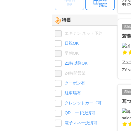
アクセ
指定
8/9
本日の
特長
店舗
エキテン ネット予約
若
日祝OK
早朝OK
マッ
21時以降OK
アクセ
24時間営業
クーポン有
店舗
駐車場有
耳つ
クレジットカード可
QRコード決済可
電子マネー決済可