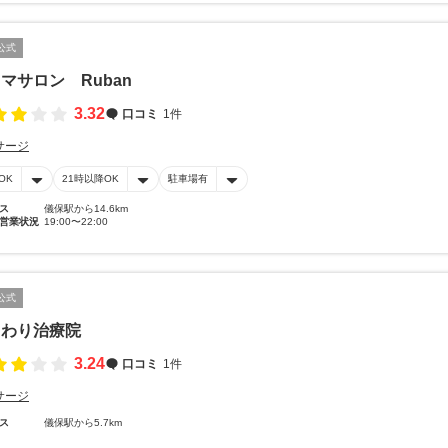
公式
マサロン Ruban
3.32
口コミ
1件
サージ
OK
21時以降OK
駐車場有
ス
儀保駅から14.6km
営業状況
19:00〜22:00
公式
まわり治療院
3.24
口コミ
1件
サージ
ス
儀保駅から5.7km