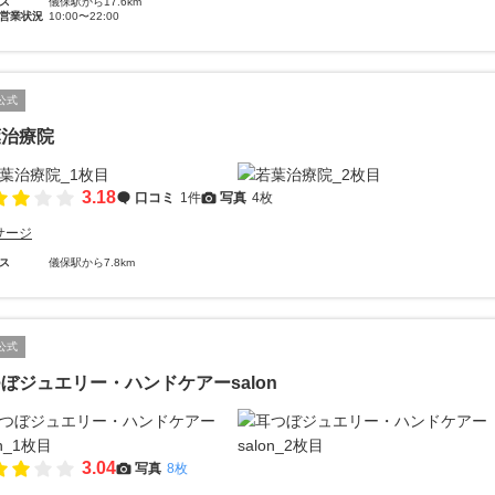
ス
儀保駅から17.6km
営業状況
10:00〜22:00
公式
葉治療院
3.18
口コミ
1件
写真
4枚
サージ
ス
儀保駅から7.8km
公式
ぼジュエリー・ハンドケアーsalon
3.04
写真
8枚