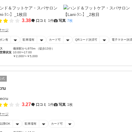
3.38
口コミ
1件
写真
7枚
サージ
ポン有
駐車場有
カード可
QRコード決済可
電子マネー決
ス
儀保駅から970m （徒歩13分）
営業状況
10:00〜17:00
￥2,000〜￥5,000
公式
cru
3.27
口コミ
1件
写真
1枚
サージ
時以降OK
駐車場有
カード可