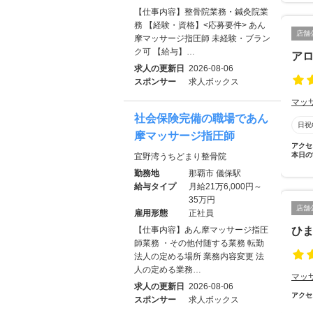
【仕事内容】整骨院業務・鍼灸院業
務 【経験・資格】<応募要件> あん
店舗
摩マッサージ指圧師 未経験・ブラン
ク可 【給与】…
アロ
求人の更新日
2026-08-06
スポンサー
求人ボックス
マッ
社会保険完備の職場であん
日祝
摩マッサージ指圧師
アクセ
本日の
宜野湾うちどまり整骨院
勤務地
那覇市 儀保駅
給与タイプ
月給21万6,000円～
35万円
店舗
雇用形態
正社員
【仕事内容】あん摩マッサージ指圧
ひ
師業務 ・その他付随する業務 転勤
法人の定める場所 業務内容変更 法
人の定める業務…
マッ
求人の更新日
2026-08-06
アクセ
スポンサー
求人ボックス