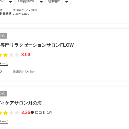
OK
21時以降OK
駐車場有
ス
儀保駅から17.6km
営業状況
9:30〜22:00
公式
専門リラクゼーションサロンFLOW
3.00
サージ
ス
儀保駅から4.7km
公式
ディケアサロン月の海
3.26
口コミ
1件
サージ