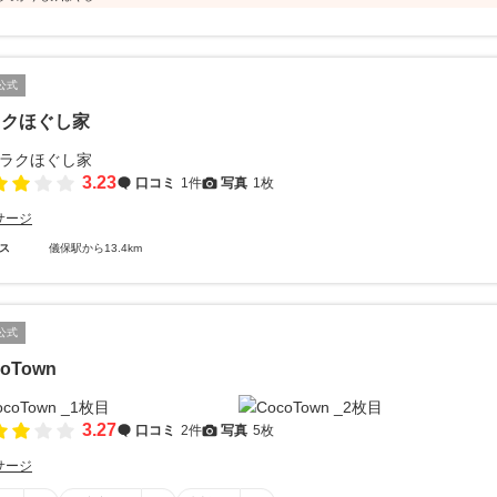
公式
ラクほぐし家
3.23
口コミ
1件
写真
1枚
サージ
ス
儀保駅から13.4km
公式
oTown
3.27
口コミ
2件
写真
5枚
サージ