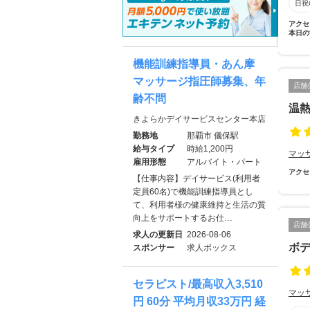
日祝
アクセ
本日の
機能訓練指導員・あん摩
マッサージ指圧師募集、年
店舗
齢不問
温熱
きよらかデイサービスセンター本店
勤務地
那覇市 儀保駅
給与タイプ
時給1,200円
マッ
雇用形態
アルバイト・パート
アクセ
【仕事内容】デイサービス(利用者
定員60名)で機能訓練指導員とし
て、利用者様の健康維持と生活の質
向上をサポートするお仕…
店舗
求人の更新日
2026-08-06
ボ
スポンサー
求人ボックス
セラピスト/最高収入3,510
マッ
円 60分 平均月収33万円 経