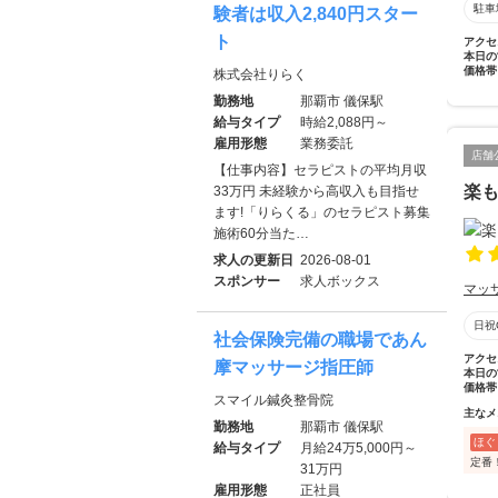
駐車
験者は収入2,840円スター
ト
アクセ
本日の
価格帯
株式会社りらく
勤務地
那覇市 儀保駅
給与タイプ
時給2,088円～
雇用形態
業務委託
店舗
【仕事内容】セラピストの平均月収
楽
33万円 未経験から高収入も目指せ
ます!「りらくる」のセラピスト募集
施術60分当た…
求人の更新日
2026-08-01
スポンサー
求人ボックス
マッ
日祝
社会保険完備の職場であん
アクセ
摩マッサージ指圧師
本日の
価格帯
スマイル鍼灸整骨院
主なメ
勤務地
那覇市 儀保駅
ほぐ
給与タイプ
月給24万5,000円～
定番
31万円
雇用形態
正社員