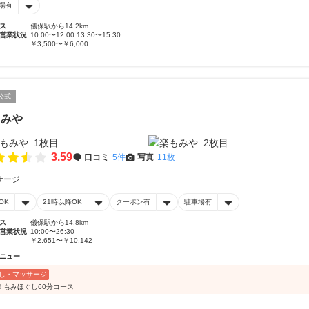
場有
ス
儀保駅から14.2km
営業状況
10:00〜12:00 13:30〜15:30
￥3,500〜￥6,000
公式
もみや
3.59
口コミ
5件
写真
11枚
サージ
OK
21時以降OK
クーポン有
駐車場有
ス
儀保駅から14.8km
営業状況
10:00〜26:30
￥2,651〜￥10,142
ニュー
し・マッサージ
！もみほぐし60分コース