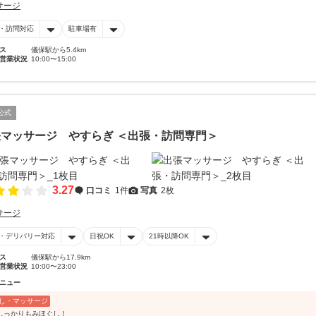
サージ
・訪問対応
駐車場有
ス
儀保駅から5.4km
営業状況
10:00〜15:00
公式
マッサージ やすらぎ ＜出張・訪問専門＞
3.27
口コミ
1件
写真
2枚
サージ
・デリバリー対応
日祝OK
21時以降OK
ス
儀保駅から17.9km
営業状況
10:00〜23:00
ニュー
し・マッサージ
しっかりもみほぐし！