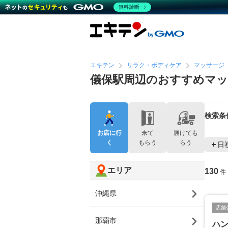
無料診断
エキテン
リラク・ボディケア
マッサージ
儀保駅周辺のおすすめマッ
検索条
お店に行
来て
届けても
く
もらう
らう
日
エリア
130
件
沖縄県
店舗
那覇市
ハン