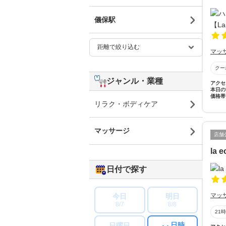
儀保駅
マッ
クー
ジャンル・業種
アクセ
本日の
価格帯
リラク・ボディケア
マッサージ
店舗
la e
日付で探す
マッ
今日
明日
8/7
8/8
21
日時
日曜日