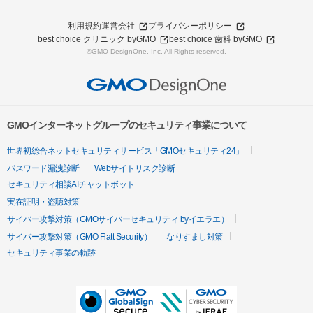
利用規約
運営会社
プライバシーポリシー
best choice クリニック byGMO
best choice 歯科 byGMO
©GMO DesignOne, Inc. All Rights reserved.
GMOインターネットグループのセキュリティ事業について
世界初総合ネットセキュリティサービス「GMOセキュリティ24」
パスワード漏洩診断
Webサイトリスク診断
セキュリティ相談AIチャットボット
実在証明・盗聴対策
サイバー攻撃対策（GMOサイバーセキュリティ byイエラエ）
サイバー攻撃対策（GMO Flatt Security）
なりすまし対策
セキュリティ事業の軌跡