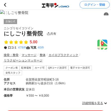
ログイン・登録
/
店舗公式
ニシゴリセイコツイン
にしごり整骨院
共有
5.00
口コミ
478件
写真
40件
接骨・整骨
マッサージ
整体
カイロプラクティック
リラクゼーションマッサージ
クーポン有
駐車場有
カード可
QRコード決済可
電子マネー決済可
女性スタッフ
住所
佐賀県佐賀市昭栄町3-16
アクセス
鍋島駅から徒歩21分（1.6km）
本日の営業状況
定休日
価格帯
￥550 〜 ￥8,000
詳細情報を見る