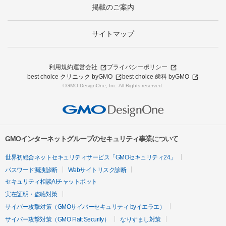
掲載のご案内
サイトマップ
利用規約
運営会社
プライバシーポリシー
best choice クリニック byGMO
best choice 歯科 byGMO
©GMO DesignOne, Inc. All Rights reserved.
GMOインターネットグループのセキュリティ事業について
世界初総合ネットセキュリティサービス「GMOセキュリティ24」
パスワード漏洩診断
Webサイトリスク診断
セキュリティ相談AIチャットボット
実在証明・盗聴対策
サイバー攻撃対策（GMOサイバーセキュリティ byイエラエ）
サイバー攻撃対策（GMO Flatt Security）
なりすまし対策