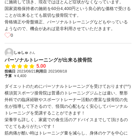
に施術して頂き、現在ではほとんど症状がなくなっています。
国家資格保持者の施術を60分4,400円という良心的な価格で受ける
ことが出来るとても親切な接骨院です。
骨格矯正や骨盤矯正、パーソナルトレーニングなどもやっている
ようなので、機会があれば是非利用させていただきます。
0
しゅしゅ
さん
パーソナルトレーニングが出来る接骨院
5.00
投稿日
2023/08/21
利用日
2023/08/18
予算
￥4,400
ダイエットのためにパーソナルトレーニングを受けております(^^)
横須賀スポーツ接骨院は普通のトレーニングジムとは違い、整形
外科での臨床経験やスポーツトレーナー活動の豊富な接骨院の先
生が指導して下さるので、怪我の心配もなく安心してパーソナル
トレーニングを受講することができます！
栄養学も詳しく、家庭での食生活のアドバイスまでして頂けるの
でとてもありがたいです！
筋肉痛が酷い時はトレーニング量を減らし、身体のケアを中心に