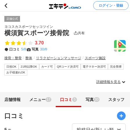
ログイン・登録
店舗公式
ヨコスカスポーツセッコツイン
横須賀スポーツ接骨院
共有
3.70
口コミ
5件
写真
30件
接骨・整骨
整体
リラクゼーションマッサージ
スポーツ施設
日祝OK
21時以降OK
カード可
QRコード決済可
電子マネー決済可
完全禁煙
お子様連れOK
詳細情報を見る
店舗情報
メニュー
口コミ
写真
スタッフ
17
5
30
口コミ
5