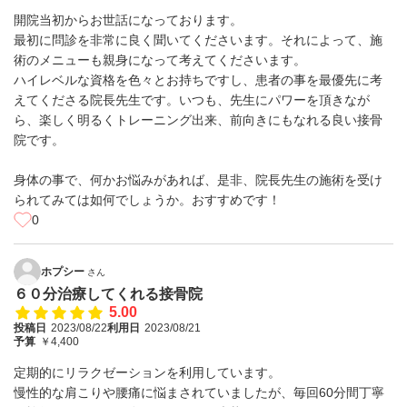
開院当初からお世話になっております。
最初に問診を非常に良く聞いてくださいます。それによって、施
術のメニューも親身になって考えてくださいます。
ハイレベルな資格を色々とお持ちですし、患者の事を最優先に考
えてくださる院長先生です。いつも、先生にパワーを頂きなが
ら、楽しく明るくトレーニング出来、前向きにもなれる良い接骨
院です。
身体の事で、何かお悩みがあれば、是非、院長先生の施術を受け
られてみては如何でしょうか。おすすめです！
0
ホプシー
さん
６０分治療してくれる接骨院
5.00
投稿日
2023/08/22
利用日
2023/08/21
予算
￥4,400
定期的にリラクゼーションを利用しています。
慢性的な肩こりや腰痛に悩まされていましたが、毎回60分間丁寧