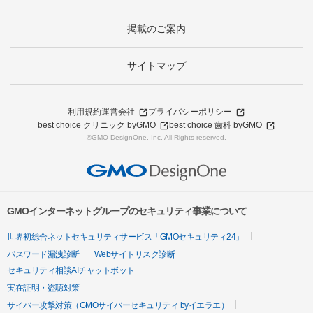
掲載のご案内
サイトマップ
利用規約
運営会社
プライバシーポリシー
best choice クリニック byGMO
best choice 歯科 byGMO
©GMO DesignOne, Inc. All Rights reserved.
GMOインターネットグループのセキュリティ事業について
世界初総合ネットセキュリティサービス「GMOセキュリティ24」
パスワード漏洩診断
Webサイトリスク診断
セキュリティ相談AIチャットボット
実在証明・盗聴対策
サイバー攻撃対策（GMOサイバーセキュリティ byイエラエ）