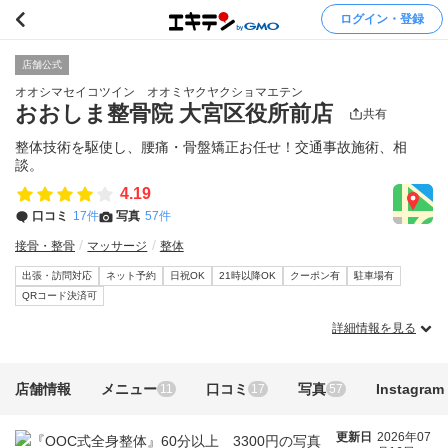
ログイン・登録
店舗公式
オオシマセイコツイン オオミヤクヤクショマエテン
おおしま整骨院 大宮区役所前店
共有
整体技術を駆使し、腰痛・骨盤矯正お任せ！交通事故施術、相
談。
4.19
口コミ
17件
写真
57件
接骨・整骨
マッサージ
整体
出張・訪問対応
ネット予約
日祝OK
21時以降OK
クーポン有
駐車場有
QRコード決済可
詳細情報を見る
店舗情報
メニュー
口コミ
写真
Instagram
11
17
57
更新日
2026年07