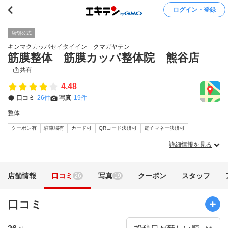
ログイン・登録
店舗公式
キンマクカッパセイタイイン クマガヤテン
筋膜整体 筋膜カッパ整体院 熊谷店
共有
4.48
口コミ
26件
写真
19件
整体
クーポン有
駐車場有
カード可
QRコード決済可
電子マネー決済可
詳細情報を見る
店舗情報
口コミ
写真
クーポン
スタッフ
26
19
口コミ