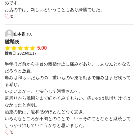
めです。
お店の中は、新しいということもあり綺麗でした。
0
山本香
さん
腱鞘炎
5.00
投稿日
2023/01/17
半年ほど前から手首の親指付近に痛みがあり、まあなんとかなる
だろうと放置。
痛みは和らいだものの、重いものや捻る動きで痛みはまだ残って
る感じ。
いよいよかー、と決心して河童さんへ。
肩周りから腕周りまで細かくみてもらい、痛いのは親指だけでは
なかったと判明。
治療の後は、違和感がほとんどなく驚き。
いろんなところが不調とのことで、いっそのことならと継続して
しっかり治していこうかなと思いました。
0