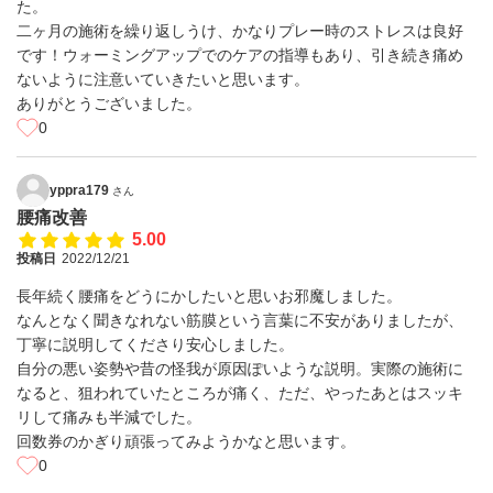
た。
二ヶ月の施術を繰り返しうけ、かなりプレー時のストレスは良好
です！ウォーミングアップでのケアの指導もあり、引き続き痛め
ないように注意いていきたいと思います。
ありがとうございました。
0
yppra179
さん
腰痛改善
5.00
投稿日
2022/12/21
長年続く腰痛をどうにかしたいと思いお邪魔しました。
なんとなく聞きなれない筋膜という言葉に不安がありましたが、
丁寧に説明してくださり安心しました。
自分の悪い姿勢や昔の怪我が原因ぽいような説明。実際の施術に
なると、狙われていたところが痛く、ただ、やったあとはスッキ
リして痛みも半減でした。
回数券のかぎり頑張ってみようかなと思います。
0