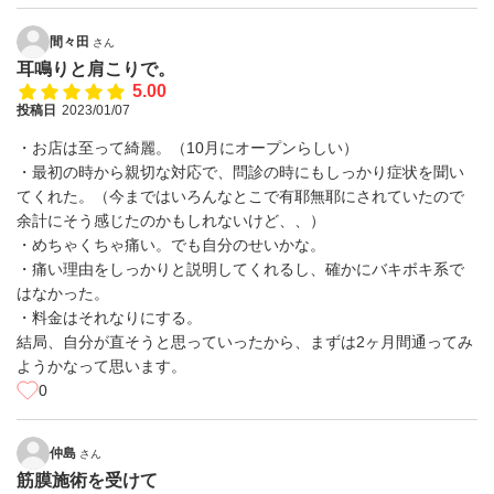
間々田
さん
耳鳴りと肩こりで。
5.00
投稿日
2023/01/07
・お店は至って綺麗。（10月にオープンらしい）
・最初の時から親切な対応で、問診の時にもしっかり症状を聞い
てくれた。（今まではいろんなとこで有耶無耶にされていたので
余計にそう感じたのかもしれないけど、、）
・めちゃくちゃ痛い。でも自分のせいかな。
・痛い理由をしっかりと説明してくれるし、確かにバキボキ系で
はなかった。
・料金はそれなりにする。
結局、自分が直そうと思っていったから、まずは2ヶ月間通ってみ
ようかなって思います。
0
仲島
さん
筋膜施術を受けて