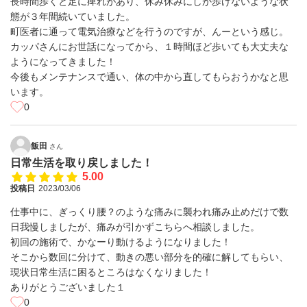
長時間歩くと足に痺れがあり、休み休みにしか歩けないような状
態が３年間続いていました。
町医者に通って電気治療などを行うのですが、んーという感じ。
カッパさんにお世話になってから、１時間ほど歩いても大丈夫な
ようになってきました！
今後もメンテナンスで通い、体の中から直してもらおうかなと思
います。
0
飯田
さん
日常生活を取り戻しました！
5.00
投稿日
2023/03/06
仕事中に、ぎっくり腰？のような痛みに襲われ痛み止めだけで数
日我慢しましたが、痛みが引かずこちらへ相談しました。
初回の施術で、かなーり動けるようになりました！
そこから数回に分けて、動きの悪い部分を的確に解してもらい、
現状日常生活に困るところはなくなりました！
ありがとうございました１
0