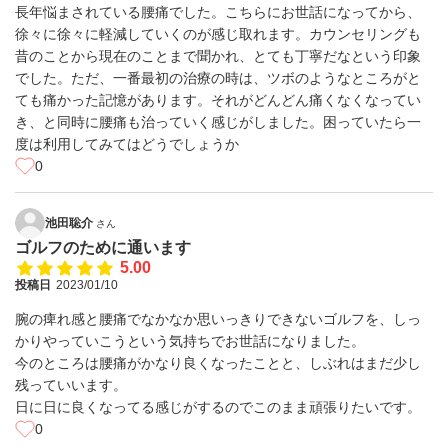
長年悩まされている腰痛でした。こちらにお世話になってから、
徐々に徐々に軽減していくのが感じ取れます。カウンセリングも
昔のことから現在のことまで聞かれ、とても丁寧だなという印象
でした。ただ、一番最初の治療の時は、ツボのようなところがと
ても痛かった記憶があります。それがどんどん痛くなくなってい
き、と同時に腰痛も治っていく感じがしました。困っていたら一
度は利用してみてはどうでしょうか
0
池田聡介
さん
ゴルフのために通います
5.00
投稿日
2023/01/10
腕の痺れ感と腰痛でなかなか思いっきりできないゴルフを、しっ
かりやっていこうという気持ちでお世話になりました。
今のところは腰痛がかなり良くなったことと、しぶれはまだ少し
残っていいます。
日に日に良くなってる感じがするのでこのまま頑張りたいです。
0