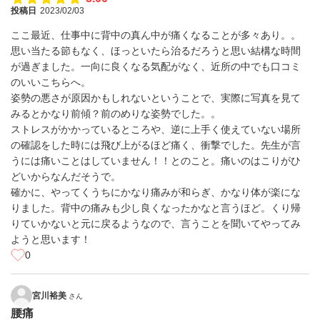
投稿日
2023/02/03
ここ最近、仕事中に背中の真ん中が痛くなることが多々あり。。
思い当たる節もなく、ほっといたら治るだろうと思い結構な時間
が過ぎました。一向に良くなる気配がなく、近所の中でも口コミ
のいいこちらへ。
姿勢の悪さが原因かもしれないということで、実際に写真を見て
みるとかなり前傾？前のめりな姿勢でした。。
ストレスがかかっているところや、逆に上手く使えていない場所
の確認をした時には飛び上がるほど痛く、衝撃でした。先生が言
うには痛いことはしていません！！とのこと。痛いのはこりがひ
どいからなんだそうで。
確かに、やってくうちにかなり痛みが和らぎ、かなり体が楽にな
りました。背中の痛みも少し良くなったかなと言うほど。くり帰
りていかないと元に戻るようなので、言うことを聞いてやってみ
ようと思います！
0
宮川裕美
さん
腰痛