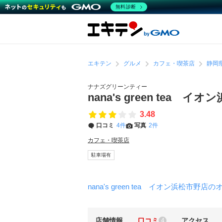
無料診断
エキテン
グルメ
カフェ・喫茶店
静岡
ナナズグリーンティー
nana's green tea イ
3.48
口コミ
4件
写真
2件
カフェ・喫茶店
駐車場有
nana's green tea イオン浜松市野
店舗情報
口コミ
アクセス
4