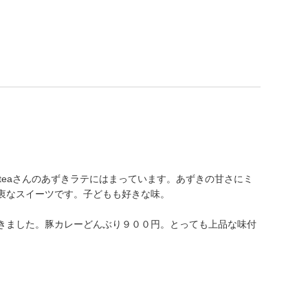
een teaさんのあずきラテにはまっています。あずきの甘さにミ
衷なスイーツです。子どもも好きな味。
きました。豚カレーどんぶり９００円。とっても上品な味付