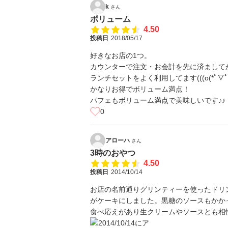
k
さん
ボリューム
4.50
投稿日
2018/05/17
好きなお店の1つ。
カウンターで注文・お会計を先に済まして
ランチセットをよく利用してます(((o(*ﾟ▽ﾟ*)
かなりお得でボリューム満点！
パフェもボリューム満点で美味しいです♪♪
0
アローハ
さん
3時のおやつ
4.50
投稿日
2014/10/14
お店の名前通りグリンティーを使ったドリ
がケーキにしました。黒糖のソースもかか
食べ応えがあり生クリームやソースとも相