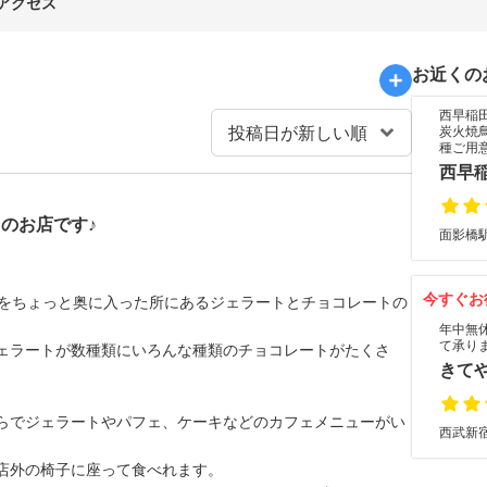
アクセス
お近くの
西早稲
炭火焼
種ご用
西早
のお店です♪
面影橋駅
今すぐお
街をちょっと奥に入った所にあるジェラートとチョコレートの
年中無
て承り
ェラートが数種類にいろんな種類のチョコレートがたくさ
きて
らでジェラートやパフェ、ケーキなどのカフェメニューがい
西武新宿
店外の椅子に座って食べれます。