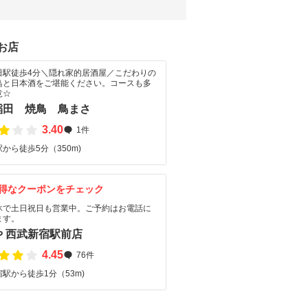
お店
田駅徒歩4分＼隠れ家的居酒屋／こだわりの
鳥と日本酒をご堪能ください。コースも多
意☆
稲田 焼鳥 鳥まさ
3.40
1件
から徒歩5分（350m)
得なクーポンをチェック
休で土日祝日も営業中。ご予約はお電話に
ます。
や 西武新宿駅前店
4.45
76件
駅から徒歩1分（53m)