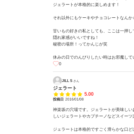
ジェラートが本格的に楽しめます！
それ以外にもケーキやチョコレートなんか
甘いもの好きの私としても、ここは一押しです
隠れ家感がいいですね！
秘密の場所！ってかんじが笑
休みの日でのんびりしたい時はお邪魔して
0
JILL S
さん
ジェラート
5.00
投稿日
2016/01/08
神楽坂の穴場です。ジェラートが美味しい
しいジェラートやカプチーノなどスイーツ
ジェラートは本格的ですごく滑らかな口ど