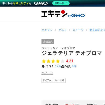
無料診断
エキテン
グルメ
スイーツ
東京都内の
店舗公式
ジェラテリア テオブロマ
ジェラテリア テオブロマ
4.21
口コミ
12件
写真
8件
スイーツ
日祝OK
カード可