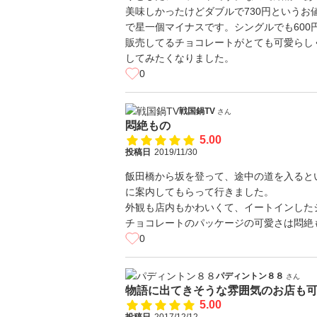
美味しかったけどダブルで730円という
で星一個マイナスです。シングルでも600
販売してるチョコレートがとても可愛らし
してみたくなりました。
0
戦国鍋TV
さん
悶絶もの
5.00
投稿日
2019/11/30
飯田橋から坂を登って、途中の道を入ると
に案内してもらって行きました。
外観も店内もかわいくて、イートインした
チョコレートのパッケージの可愛さは悶絶
0
パディントン８８
さん
物語に出てきそうな雰囲気のお店も
5.00