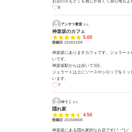
お店の方もとても感じが良くて居心地もよ
8
アンサツ教室
さん
神楽坂のカフェ
5.00
投稿日
2016/12/09
神楽坂にありますカフェです。ジェラート
いです。
神楽坂駅からは歩いて3分。
ジェラートは上にソースやシロップをトッ
います。
7
ゆうこ
さん
隠れ家
4.50
投稿日
2016/08/08
神楽坂にある隠れ家的なお店です(＾ｰ^)ノ