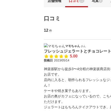
店舗情報
口コミ
写真
12
8
口コミ
12
件
マモちゃん
さん
フレッシュジェラートとチョコレート
5.00
投稿日
2023/05/14
神楽坂駅から徒歩3〜4分程の神楽坂商店
お店です。
店内に入ると、朝作られるフレッシュなジ
ん！
ケーキや焼き菓子もあります。
お店の奥がカフェになっているので、こち
ただけます。
ジェラートはもちろんテイクアウトでき、