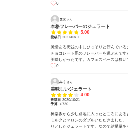
0
Ｑ太
さん
本格フレーバーのジェラート
5.00
投稿日
2021/03/11
風情ある街並の中にひっそりと佇んでいる
チョコレート系のフレーバーを選ぶんです
美味しかったです。カフェスペースは狭い
0
みく
さん
美味しいジェラート
4.00
投稿日
2020/10/21
予算
￥730
神楽坂から少し路地に入ったところにある
ミルクとマロンのダブルいただきました。
りとしたジェラートです。なので結構量あ