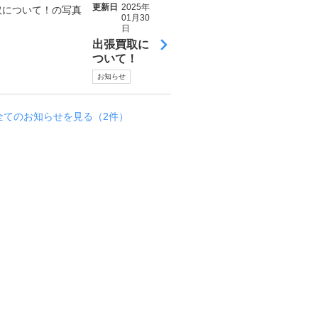
と
更新日
2025年
共
01月30
に
日
、
出張買取に
買
ついて！
入
お知らせ
れ
本
舗
全てのお知らせを見る（2件）
で
は
様
々
な
不
用
品
の
回
収
処
分
に