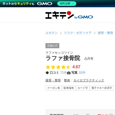
無料診断
エキテン
リラク・ボディケア
接骨・整骨
店舗公式
ラファセッコツイン
ラファ接骨院
共有
4.67
口コミ
71件
写真
32件
接骨・整骨
整体
カイロプラクティック
クーポン有
駐車場有
カード可
電子マネー決済可