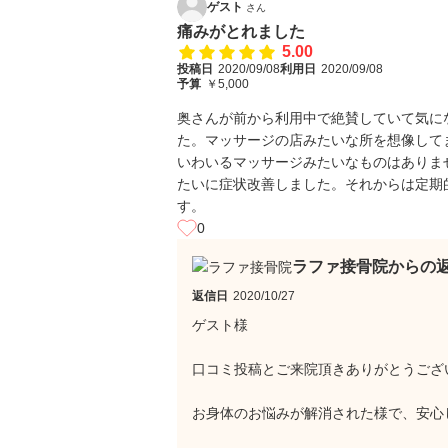
ゲスト
さん
痛みがとれました
5.00
投稿日
2020/09/08
利用日
2020/09/08
予算
￥5,000
奥さんが前から利用中で絶賛していて気に
た。マッサージの店みたいな所を想像して
いわいるマッサージみたいなものはありま
たいに症状改善しました。それからは定期
す。
0
ラファ接骨院からの
返信日
2020/10/27
ゲスト様
口コミ投稿とご来院頂きありがとうござ
お身体のお悩みが解消された様で、安心