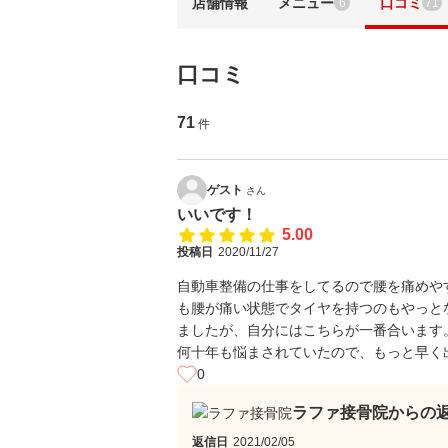
店舗情報
メニュー
口コミ
6
71
口コミ
71
件
ゲスト
さん
いいです！
5.00
投稿日
2020/11/27
自動車整備の仕事をしてるので腰を痛めや
も腰が痛い状態でタイヤを持つのもやっと
ましたが、自分にはこちらが一番合います
何十年も悩まされていたので、もっと早く
0
ラファ接骨院からの
返信日
2021/02/05