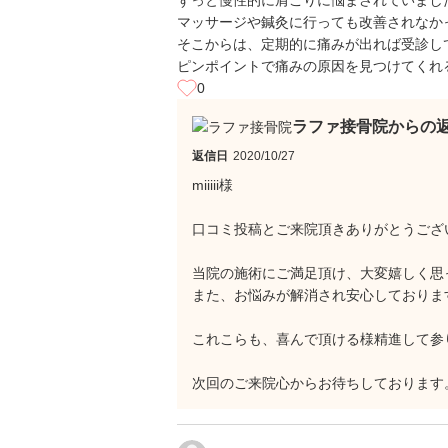
ずっと慢性的に肩こりに悩まされていまし
マッサージや鍼灸に行っても改善されなか
そこからは、定期的に痛みが出れば受診し
ピンポイントで痛みの原因を見つけてくれ
0
ラファ接骨院からの
返信日
2020/10/27
miiiii様
口コミ投稿とご来院頂きありがとうござ
当院の施術にご満足頂け、大変嬉しく思
また、お悩みが解消され安心しておりま
これこらも、喜んで頂ける様精進して参
次回のご来院心からお待ちしております