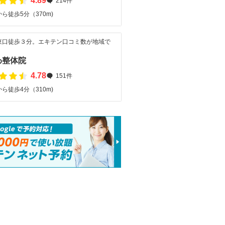
4.89
214件
ら徒歩5分（370m)
東口徒歩３分。エキテン口コミ数が地域で
わ整体院
4.78
151件
ら徒歩4分（310m)