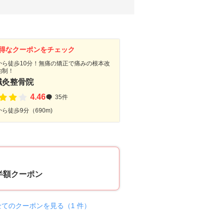
得なクーポンをチェック
から徒歩10分！無痛の矯正で痛みの根本改
約制！
鍼灸整骨院
4.46
35件
ら徒歩9分（690m)
50
半額クーポン
全てのクーポンを見る（1 件）