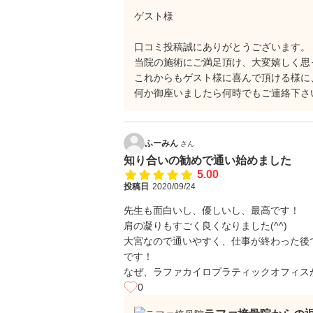
ゲスト様
口コミ投稿誠にありがとうございます。
当院の施術にご満足頂け、大変嬉しく思
これからもゲスト様に喜んで頂ける様に
何か御座いましたら何時でもご連絡下さ
ふーみん
さん
知り合いの勧めで通い始めました
5.00
投稿日
2020/09/24
先生も面白いし、優しいし、最高です！
肩の凝りもすごく良くなりました(^^)
大宮なので通いやすく、仕事が終わった後
です！
なぜ、ラファカイロプラティックオフィス
0