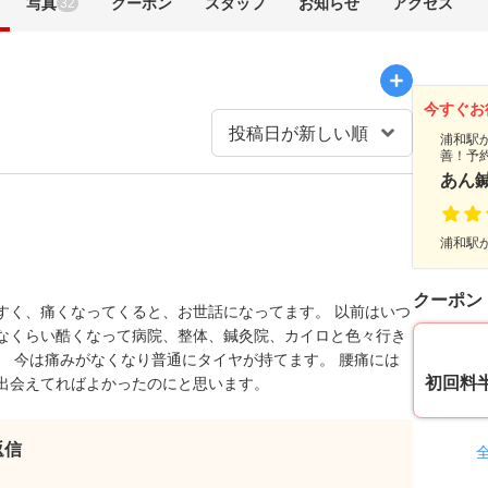
写真
クーポン
スタッフ
お知らせ
アクセス
32
今すぐお
浦和駅
善！予
あん
浦和駅か
クーポン
すく、痛くなってくると、お世話になってます。 以前はいつ
なくらい酷くなって病院、整体、鍼灸院、カイロと色々行き
。 今は痛みがなくなり普通にタイヤが持てます。 腰痛には
初回料
出会えてればよかったのにと思います。
返信