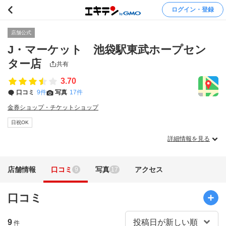
ログイン・登録
店舗公式
J・マーケット 池袋駅東武ホープセン
ター店
共有
3.70
口コミ
9件
写真
17件
金券ショップ・チケットショップ
日祝OK
詳細情報を見る
店舗情報
口コミ
写真
アクセス
9
17
口コミ
9
件