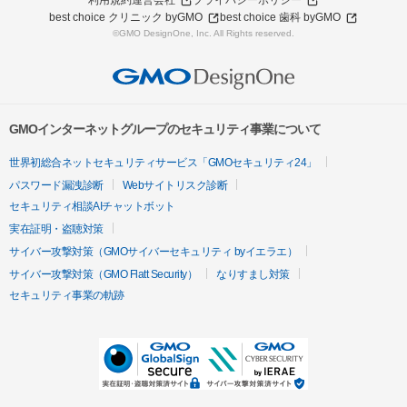
利用規約
運営会社
プライバシーポリシー
best choice クリニック byGMO
best choice 歯科 byGMO
©GMO DesignOne, Inc. All Rights reserved.
GMOインターネットグループのセキュリティ事業について
世界初総合ネットセキュリティサービス「GMOセキュリティ24」
パスワード漏洩診断
Webサイトリスク診断
セキュリティ相談AIチャットボット
実在証明・盗聴対策
サイバー攻撃対策（GMOサイバーセキュリティ byイエラエ）
サイバー攻撃対策（GMO Flatt Security）
なりすまし対策
セキュリティ事業の軌跡