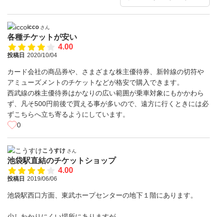
icco
さん
各種チケットが安い
4.00
投稿日
2020/10/04
カード会社の商品券や、さまざまな株主優待券、新幹線の切符や
アミューズメントのチケットなどが格安で購入できます。
西武線の株主優待券はかなりの広い範囲が乗車対象にもかかわら
ず、凡そ500円前後で買える事が多いので、遠方に行くときには必
ずこちらへ立ち寄るようにしています。
0
こうすけ
さん
池袋駅直結のチケットショップ
4.00
投稿日
2019/06/06
池袋駅西口方面、東武ホープセンターの地下１階にあります。
少しわかりにくい場所にありますが、