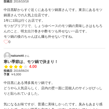
投稿日
2016/10/18
中目黒駅からすぐ近くにあるモツ鍋屋さんです。東京にあるモツ
鍋屋さんでの人気上位店です。
1年に1回は行くお店です。
モツがプリプリで、しょうゆベースのモツ鍋の美味しさはもちろ
んのこと、明太出汁巻きや酢モツも外せない一品です。
モツ鍋の後のちゃんぽん麺も外せないですね。
0
nakanotti
さん
寒い季節は、モツ鍋で決まり！
4.00
投稿日
2016/06/24
予算
￥6,000
中目黒にある博多風モツ鍋です。
どうやら人気店らしく、店内の壁一面に芸能人のサインがびっし
りと貼られていました。
気になるお味ですが、普通に美味しかったです。臭みもあまり感