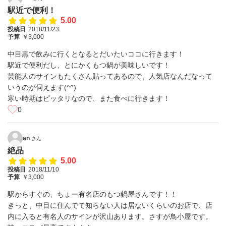
駅近で便利！
5.00
投稿日
2018/11/23
予算
￥3,000
中目黒で飲みに行くとなるとだいたいココに行きます！
駅近で便利だし、とにかくもつ鍋が美味しいです！
芸能人のサインもたくさん貼ってあるので、人気店なんだなって
いうのが伺えます(^^)
寒い時期はピッタリなので、また食べに行きます！
0
an
さん
絶品
5.00
投稿日
2018/11/10
予算
￥3,000
駅からすぐの、ちょー有名店のもつ鍋屋さんです！！
きっと、中目に住んでて知らない人は居ないくらいのお店で、店
内に入ると有名人のサインが沢山あります。さすが鳥小屋です。