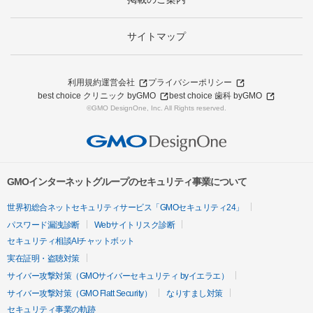
サイトマップ
利用規約
運営会社
プライバシーポリシー
best choice クリニック byGMO
best choice 歯科 byGMO
©GMO DesignOne, Inc. All Rights reserved.
GMOインターネットグループのセキュリティ事業について
世界初総合ネットセキュリティサービス「GMOセキュリティ24」
パスワード漏洩診断
Webサイトリスク診断
セキュリティ相談AIチャットボット
実在証明・盗聴対策
サイバー攻撃対策（GMOサイバーセキュリティ byイエラエ）
サイバー攻撃対策（GMO Flatt Security）
なりすまし対策
セキュリティ事業の軌跡