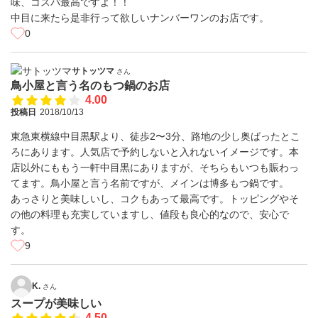
味、コスパ最高ですよ！！
中目に来たら是非行って欲しいナンバーワンのお店です。
0
サトッツマ
さん
鳥小屋と言う名のもつ鍋のお店
4.00
投稿日
2018/10/13
東急東横線中目黒駅より、徒歩2〜3分、路地の少し奥ばったとこ
ろにあります。人気店で予約しないと入れないイメージです。本
店以外にももう一軒中目黒にありますが、そちらもいつも賑わっ
てます。鳥小屋と言う名前ですが、メインは博多もつ鍋です。
あっさりと美味しいし、コクもあって最高です。トッピングやそ
の他の料理も充実していますし、値段も良心的なので、安心で
す。
9
K.
さん
スープが美味しい
4.50