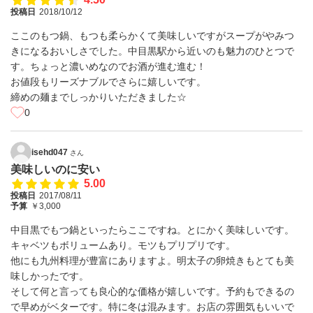
投稿日
2018/10/12
ここのもつ鍋、もつも柔らかくて美味しいですがスープがやみつ
きになるおいしさでした。中目黒駅から近いのも魅力のひとつで
す。ちょっと濃いめなのでお酒が進む進む！
お値段もリーズナブルでさらに嬉しいです。
締めの麺までしっかりいただきました☆
0
isehd047
さん
美味しいのに安い
5.00
投稿日
2017/08/11
予算
￥3,000
中目黒でもつ鍋といったらここですね。とにかく美味しいです。
キャベツもボリュームあり。モツもプリプリです。
他にも九州料理が豊富にありますよ。明太子の卵焼きもとても美
味しかったです。
そして何と言っても良心的な価格が嬉しいです。予約もできるの
で早めがベターです。特に冬は混みます。お店の雰囲気もいいで