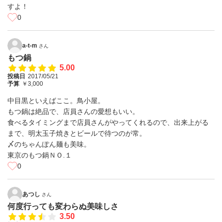
すよ！
0
a-t-m
さん
もつ鍋
5.00
投稿日
2017/05/21
予算
￥3,000
中目黒といえばここ。鳥小屋。
もつ鍋は絶品で、店員さんの愛想もいい。
食べるタイミングまで店員さんがやってくれるので、出来上がる
まで、明太玉子焼きとビールで待つのが常。
〆のちゃんぽん麺も美味。
東京のもつ鍋ＮＯ.１
0
あつし
さん
何度行っても変わらぬ美味しさ
3.50