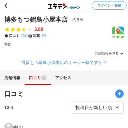
ログイン・登録
博多もつ鍋鳥小屋本店
共有
3.88
口コミ
13件
写真
2件
和食
詳細情報を見る
博多もつ鍋鳥小屋本店のオーナー様ですか？
店舗情報
口コミ
アクセス
13
口コミ
13
件
aki
さん