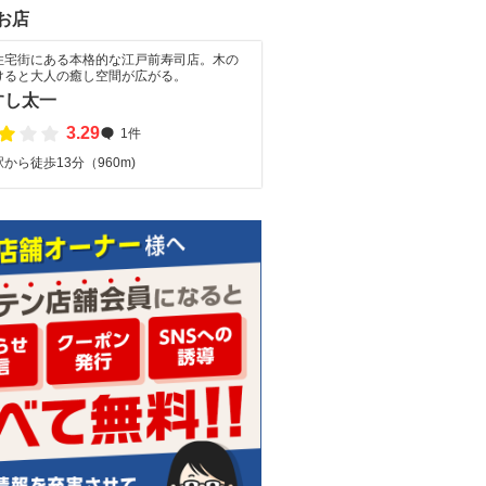
お店
住宅街にある本格的な江戸前寿司店。木の
けると大人の癒し空間が広がる。
すし太一
3.29
1件
から徒歩13分（960m)