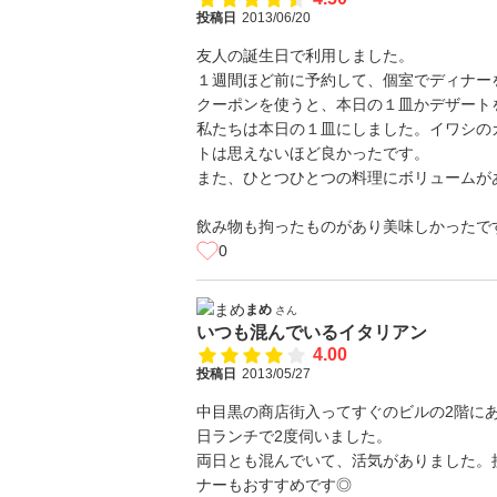
投稿日
2013/06/20
友人の誕生日で利用しました。
１週間ほど前に予約して、個室でディナー
クーポンを使うと、本日の１皿かデザート
私たちは本日の１皿にしました。イワシの
トは思えないほど良かったです。
また、ひとつひとつの料理にボリュームが
飲み物も拘ったものがあり美味しかったで
0
まめ
さん
いつも混んでいるイタリアン
4.00
投稿日
2013/05/27
中目黒の商店街入ってすぐのビルの2階に
日ランチで2度伺いました。
両日とも混んでいて、活気がありました。
ナーもおすすめです◎