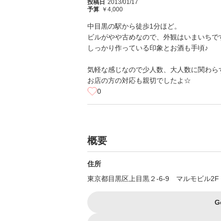
投稿日
2013/01/17
予算
￥4,000
中目黒の駅から徒歩1分ほど。
ビルがやや古めなので、外観はいまいちで
しっかり作っている印象とお酒も手頃♪
気軽な感じなので少人数、大人数に関わら
お店の方の対応も親切でしたよ☆
0
概要
住所
東京都目黒区上目黒２-6-9 マルモビル2F
G