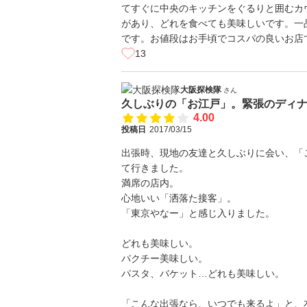
てすぐに中央のキッチンをぐるりと囲むカ
があり、どれを食べても美味しいです。一
です。お値段はお手頃でコスパの良いお店
13
大阪探検隊
さん
久しぶりの「お江戸」。緊張のディ
4.00
投稿日
2017/03/15
出張時、現地の友達と久しぶりに会い、「
て行きました。
満席の店内。
心地いい「洒落た接客」。
「東京やなー」と感じ入りました。
どれも美味しい。
パクチー美味しい。
パスタ、バケット…どれも美味しい。
「こんな出張なら、いつでも来るよ」と、