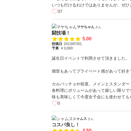
いつも行けるわけではありませんが、ぜひ
37
マヤちゃん
さん
闘技場！
5.00
投稿日
2013/07/01
予算
￥3,000
誕生日イベントで利用させて頂きました。
個室もあってプライベート感があって好き
カルパッチョや前菜、メインとスタンダー
各料理にボリュームがあって嬉しい限りで
味も美味しくて今度女子会にも使わせても
0
シャムス
さん
コスパ良し！
4.50