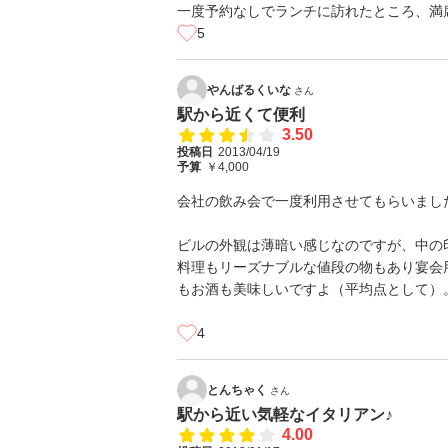
一度予約なしでランチに訪れたところ、満
5
やんばるくいな
さん
駅から近くて便利
3.50
投稿日
2013/04/19
予算
￥4,000
会社の飲み会で一度利用させてもらいまし
ビルの外観は薄暗い感じなのですが、中の
料理もリーズナブルな値段の物もあり宴会
もお酒も美味しいですよ（平均点として）
4
とんちゃく
さん
駅から近い気軽なイタリアン♪
4.00