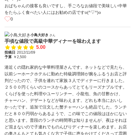
おばちゃんの接客も良いですし、手ごろなお値段で美味しい中華
をたらふく食べたい人にはお勧めの店ですo(^▽^)o
0
小鳥大好き
さん
手頃な値段で高級中華ディナーを味わえます
5.00
投稿日
2012/11/09
予算
￥2,500
港近くの隠れ家的な中華料理屋さんです。ネットなどで見たら、
以前シーホークホテルに勤めた特級調理師が腕をふるうお店と評
判だったので、子供を連れて家族３人でディナーに行きました。
２５００円くらいのコースからあってとてもリーズナブルです。
くらげを使った料理やユーリンチー、小龍包、魚の甘酢かけ、
チャーハン、デザートなどが味わえます。どれも本当においし
かったです。追加で注文した蟹チャーハンも絶品でした。ランチ
だと８００円弱からあるようで、この味でこの値段はほかにない
と思います。普段のランチの時間帯は知りませんが、夜はそれほ
ど混まないので子連れでものんびりディナーを楽しめます。お店
の奥さんもとても気さくな方で子供に声をかけてくださって雰囲