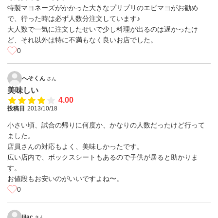
特製マヨネーズがかかった大きなプリプリのエビマヨがお勧め
で、行った時は必ず人数分注文しています♪
大人数で一気に注文したせいで少し料理が出るのは遅かったけ
ど、それ以外は特に不満もなく良いお店でした。
0
へそくん
さん
美味しい
4.00
投稿日
2013/10/18
小さい頃、試合の帰りに何度か、かなりの人数だったけど行って
ました。
店員さんの対応もよく、美味しかったです。
広い店内で、ボックスシートもあるので子供が居ると助かりま
す。
お値段もお安いのがいいですよね〜。
0
lilac
さん