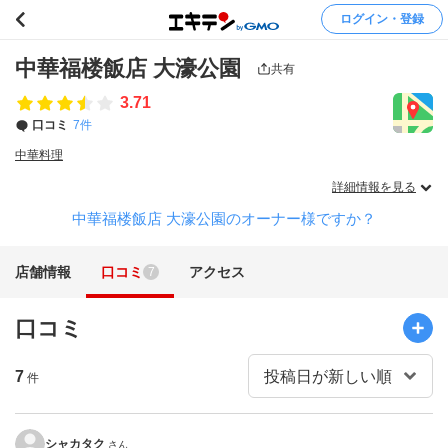
ログイン・登録
中華福楼飯店 大濠公園
共有
3.71
口コミ
7件
中華料理
詳細情報を見る
中華福楼飯店 大濠公園のオーナー様ですか？
店舗情報
口コミ
アクセス
7
口コミ
7
件
シャカタク
さん