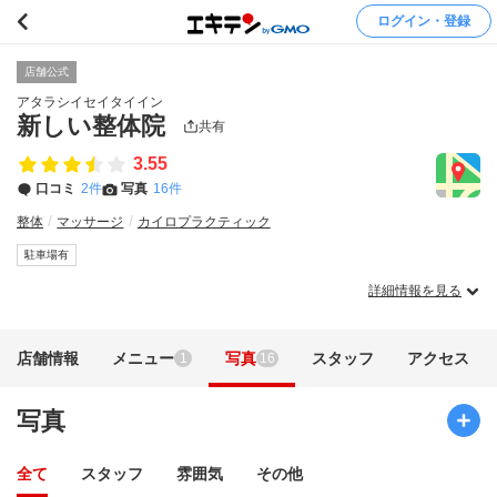
ログイン・登録
店舗公式
アタラシイセイタイイン
新しい整体院
共有
3.55
口コミ
2件
写真
16件
整体
マッサージ
カイロプラクティック
駐車場有
詳細情報を見る
店舗情報
メニュー
写真
スタッフ
アクセス
1
16
写真
全て
スタッフ
雰囲気
その他