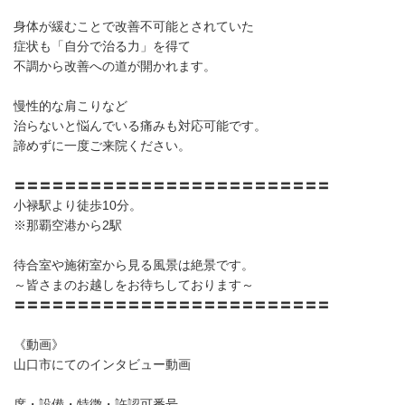
身体が緩むことで改善不可能とされていた
症状も「自分で治る力」を得て
不調から改善への道が開かれます。
慢性的な肩こりなど
治らないと悩んでいる痛みも対応可能です。
諦めずに一度ご来院ください。
〓〓〓〓〓〓〓〓〓〓〓〓〓〓〓〓〓〓〓〓〓〓〓〓〓
小禄駅より徒歩10分。
※那覇空港から2駅
待合室や施術室から見る風景は絶景です。
～皆さまのお越しをお待ちしております～
〓〓〓〓〓〓〓〓〓〓〓〓〓〓〓〓〓〓〓〓〓〓〓〓〓
《動画》
山口市にてのインタビュー動画
席・設備・特徴・許認可番号