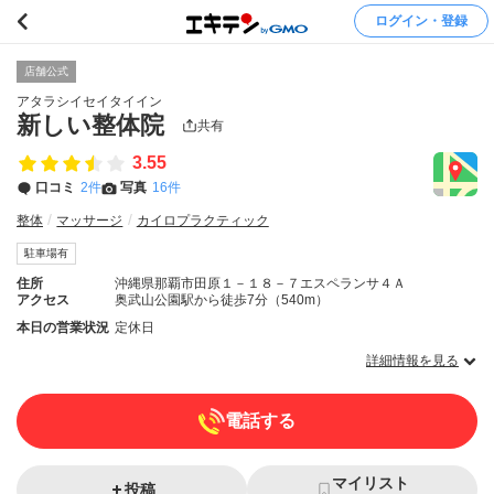
ログイン・登録
店舗公式
アタラシイセイタイイン
新しい整体院
共有
3.55
口コミ
2件
写真
16件
整体
マッサージ
カイロプラクティック
駐車場有
住所
沖縄県那覇市田原１－１８－７エスペランサ４Ａ
アクセス
奥武山公園駅から徒歩7分（540m）
本日の営業状況
定休日
詳細情報を見る
電話する
マイリスト
投稿