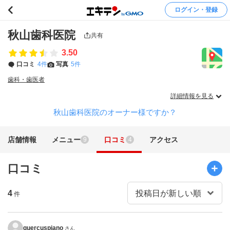
ログイン・登録
秋山歯科医院
共有
3.50
口コミ
4件
写真
5件
歯科・歯医者
詳細情報を見る
秋山歯科医院のオーナー様ですか？
店舗情報
メニュー
口コミ
アクセス
9
4
口コミ
4
件
quercuspiano
さん