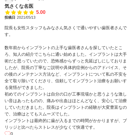
気さくな名医
5.00
投稿日
2021/05/13
院長も女性スタッフもみなさん気さくで通いやすい歯医者さんで
す。
数年前からインプラントの上手な歯医者さんを探していたとこ
ろ、知人の紹介でこちらに通い始めました。インプラントは大手
術だと思っていたので、恐怖感からずっと先延ばしにしておりま
したが、院長の丁寧なご説明や具体的症例からのアドバイス、そ
の後のメンテナンス方法など、インプラントについて私の不安を
全て取り除いてくださり、信頼してインプラント治療をお願いす
る覚悟ができました。
初めてのインプラントは自分の口が工事現場かと思うような激し
い音はあったものの、痛みや出血はほとんどなく、安心して治療
していただきました。院長はインプラントの経験が大変豊富なの
で、治療はとてもスムーズでした。
インプラントは最終的に歯が入るまでの時間がかかりますが、ブ
リッジと比べたらストレスが少なくて快適です。
0