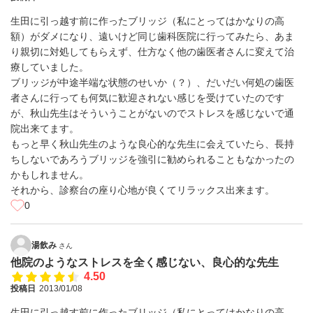
生田に引っ越す前に作ったブリッジ（私にとってはかなりの高
額）がダメになり、遠いけど同じ歯科医院に行ってみたら、あま
り親切に対処してもらえず、仕方なく他の歯医者さんに変えて治
療していました。
ブリッジが中途半端な状態のせいか（？）、だいだい何処の歯医
者さんに行っても何気に歓迎されない感じを受けていたのです
が、秋山先生はそういうことがないのでストレスを感じないで通
院出来てます。
もっと早く秋山先生のような良心的な先生に会えていたら、長持
ちしないであろうブリッジを強引に勧められることもなかったの
かもしれません。
それから、診察台の座り心地が良くてリラックス出来ます。
0
湯飲み
さん
他院のようなストレスを全く感じない、良心的な先生
4.50
投稿日
2013/01/08
生田に引っ越す前に作ったブリッジ（私にとってはかなりの高