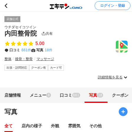
ログイン・登録
店舗公式
ウチダセイコツイン
内田整骨院
共有
5.00
口コミ
661件
写真
18件
整体
接骨・整骨
マッサージ
出張・訪問対応
クーポン有
カード可
詳細情報を見る
店舗情報
メニュー
口コミ
写真
クーポン
8
661
18
写真
全て
店内の様子
外観
雰囲気
その他