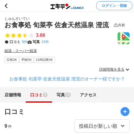
ログイン・登録
しゅんさいてい
お食事処 旬菜亭 佐倉天然温泉 澄流
共有
3.66
口コミ
9件
写真
10件
銭湯・スーパー銭湯
日祝OK
早朝OK
21時以降OK
詳細情報を見る
お食事処 旬菜亭 佐倉天然温泉 澄流のオーナー様ですか？
店舗情報
口コミ
写真
アクセス
9
10
口コミ
9
件