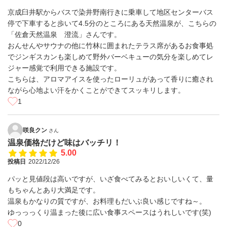
京成臼井駅からバスで染井野南行きに乗車して地区センターバス
停で下車すると歩いて4.5分のところにある天然温泉が、こちらの
「佐倉天然温泉 澄流」さんです。
おんせんやサウナの他に竹林に囲まれたテラス席があるお食事処
でジンギスカンも楽しめて野外バーベキューの気分を楽しめてレ
ジャー感覚で利用できる施設です。
こちらは、アロマアイスを使ったローリュがあって香りに癒され
ながら心地よい汗をかくことができてスッキリします。
1
咲良クン
さん
温泉価格だけど味はバッチリ！
5.00
投稿日
2022/12/26
パッと見値段は高いですが、いざ食べてみるとおいしいくて、量
もちゃんとあり大満足です。
温泉もかなりの質ですが、お料理もだいぶ良い感じですね～。
ゆっっっくり温まった後に広い食事スペースはうれしいです(笑)
0