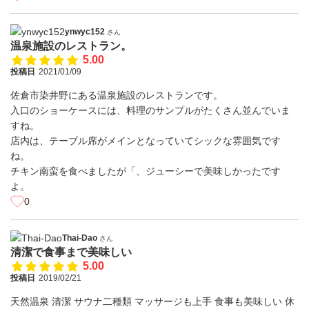
ynwyc152
さん
温泉施設のレストラン。
5.00
投稿日
2021/01/09
佐倉市染井野にある温泉施設のレストランです。
入口のショーケースには、料理のサンプルがたくさん並んでいま
すね。
店内は、テーブル席がメインとなっていてシックな雰囲気です
ね。
チキン南蛮を食べましたが「、ジューシーで美味しかったです
よ。
0
Thai-Dao
さん
清潔で食事まで美味しい
5.00
投稿日
2019/02/21
天然温泉 清潔 サウナ二種類 マッサージも上手 食事も美味しい 休