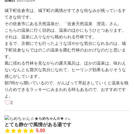
投稿日
2017/11/24
城下町佐倉市は、城下町の風情がすてきな街なみが残っているす
てきな街です。
その佐倉市にある天然温泉が、「佐倉天然温泉 澄流」さん。
こちらの温泉に行く目的は、温泉のほかにもうひとつあります。
それは、温泉に入りながら眺められる竹林です。
まるで、京都にでも行ったような涼やかな気分になれるのは、城
下町佐倉ならではのこの温泉を囲む竹林のおかげなのだと思いま
す。
風に揺れる竹林を見ながらの露天風呂は、ほかの温泉は、味わえ
ないなんとも贅沢な気分になれて、ヒーリング効果もありそうな
感じがしています。
朝7時から開いているので、がんばって早起きしていくと温泉を独
り占めできるラッキーにみまわれる時もあるので、おすすめです
よ。
2
らめちゃん☆★
さん
とても静かで風情がある湯です
5.00