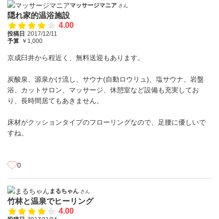
マッサージマニア
さん
隠れ家的温浴施設
4.00
投稿日
2017/12/11
予算
￥1,000
京成臼井から程近く、無料送迎もあります。
炭酸泉、源泉かけ流し、サウナ(自動ロウリュ)、塩サウナ、岩盤
浴、カットサロン、マッサージ、休憩室など設備も充実してお
り、長時間居てもあきません。
床材がクッションタイプのフローリングなので、足腰に優しいで
すね。
0
まるちゃん
さん
竹林と温泉でヒーリング
4.00