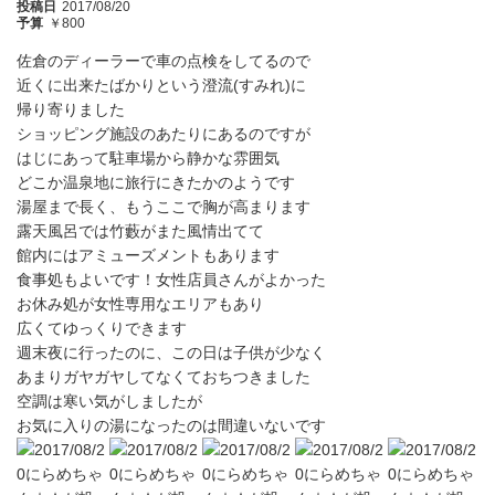
投稿日
2017/08/20
予算
￥800
佐倉のディーラーで車の点検をしてるので
近くに出来たばかりという澄流(すみれ)に
帰り寄りました
ショッピング施設のあたりにあるのですが
はじにあって駐車場から静かな雰囲気
どこか温泉地に旅行にきたかのようです
湯屋まで長く、もうここで胸が高まります
露天風呂では竹藪がまた風情出てて
館内にはアミューズメントもあります
食事処もよいです！女性店員さんがよかった
お休み処が女性専用なエリアもあり
広くてゆっくりできます
週末夜に行ったのに、この日は子供が少なく
あまりガヤガヤしてなくておちつきました
空調は寒い気がしましたが
お気に入りの湯になったのは間違いないです