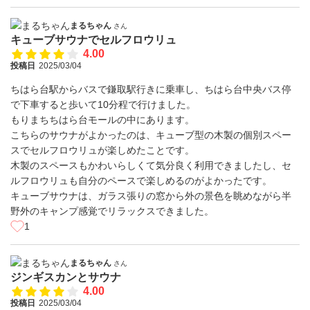
まるちゃん
さん
キューブサウナでセルフロウリュ
4.00
投稿日
2025/03/04
ちはら台駅からバスで鎌取駅行きに乗車し、ちはら台中央バス停
で下車すると歩いて10分程で行けました。
もりまちちはら台モールの中にあります。
こちらのサウナがよかったのは、キューブ型の木製の個別スペー
スでセルフロウリュが楽しめたことです。
木製のスペースもかわいらしくて気分良く利用できましたし、セ
ルフロウリュも自分のペースで楽しめるのがよかったです。
キューブサウナは、ガラス張りの窓から外の景色を眺めながら半
野外のキャンプ感覚でリラックスできました。
1
まるちゃん
さん
ジンギスカンとサウナ
4.00
投稿日
2025/03/04