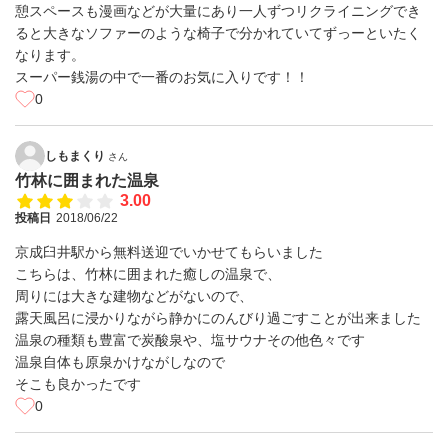
憩スペースも漫画などが大量にあり一人ずつリクライニングでき
ると大きなソファーのような椅子で分かれていてずっーといたく
なります。
スーパー銭湯の中で一番のお気に入りです！！
0
しもまくり
さん
竹林に囲まれた温泉
3.00
投稿日
2018/06/22
京成臼井駅から無料送迎でいかせてもらいました
こちらは、竹林に囲まれた癒しの温泉で、
周りには大きな建物などがないので、
露天風呂に浸かりながら静かにのんびり過ごすことが出来ました
温泉の種類も豊富で炭酸泉や、塩サウナその他色々です
温泉自体も原泉かけながしなので
そこも良かったです
0