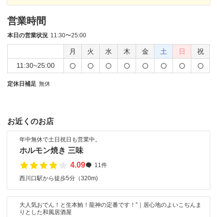
営業時間
本日の営業状況
11:30〜25:00
月
火
水
木
金
土
日
祝
11:30~25:00
定休日補足
無休
お近くのお店
年中無休で土日祝日も営業中。
ホルモン焼き 三味
4.09
11件
西川口駅から徒歩5分（320m)
大人気おでん！と生本鮪！龍神の定番です！”｜居心地のよいこぢんま
りとした和風居酒屋