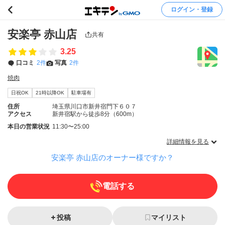
ログイン・登録
安楽亭 赤山店
共有
3.25
口コミ
2件
写真
2件
焼肉
日祝OK
21時以降OK
駐車場有
住所
埼玉県川口市新井宿門下６０７
アクセス
新井宿駅から徒歩8分（600m）
本日の営業状況
11:30〜25:00
詳細情報を見る
安楽亭 赤山店のオーナー様ですか？
電話する
投稿
マイリスト