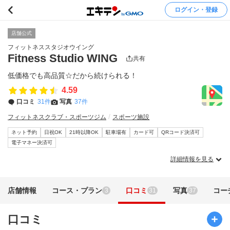
ログイン・登録
店舗公式
フィットネススタジオウイング
Fitness Studio WING
共有
低価格でも高品質☆だから続けられる！
4.59
口コミ
31件
写真
37件
フィットネスクラブ・スポーツジム
スポーツ施設
ネット予約
日祝OK
21時以降OK
駐車場有
カード可
QRコード決済可
電子マネー決済可
詳細情報を見る
店舗情報
コース・プラン
口コミ
写真
コー
3
31
37
口コミ