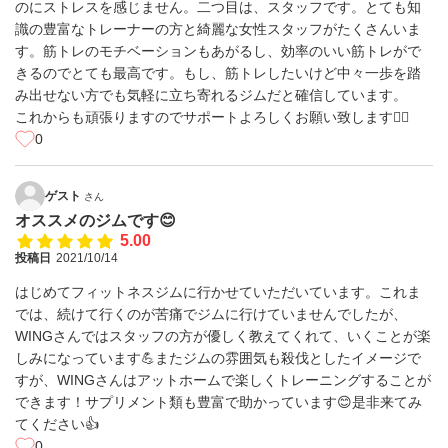
のにストレスを感じません。二つ目は、スタッフです。とても知
識の豊富なトレーナーの方と綺麗な女性スタッフがたくさんいま
す。筋トレのモチベーションもあがるし、効率のいい筋トレがで
きるのでとても最高です。もし、筋トレしたいけど中々一歩を踏
み出せない方でも気軽に立ち寄れるジムだと確信しています。
これからも頑張りますのでサポートよろしくお願い致します🙇‍♂️
0
ゲスト
さん
オススメのジムです😊
5.00
投稿日
2021/10/14
はじめてフィットネスジムに行かせていただいています。これま
では、続けて行くのが苦痛でジムに行けていませんでしたが、
WINGさんではスタッフの方が優しく教えてくれて、いくことが楽
しみになっています💪またジムの雰囲気も殺伐としたイメージで
すが、WINGさんはアットホームで楽しくトレーニングすることが
できます！サプリメント類も豊富で助かっています😊是非来てみ
てください👍
0