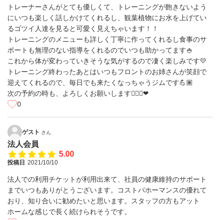
トレーナーさんがとても優しくて、トレーニングが飽きないよう
にいつも楽しく話しかけてくれるし、観葉植物にお水を上げてい
るゴツイ人達を見ると可愛く見えちゃいます！！
トレーニングのメニューも詳しく丁寧に作ってくれるし食事のサ
ポートも無理のない指導をくれるのでいつも助かってます🍚
これから体が変わっていきそうな気がするので凄く楽しみです💛
トレーニング終わったあとはいつもフロントのお姉さんが笑顔で
迎えてくれるので、毎日でも来たくなっちゃうジムです💪🏽
次の予約の時も、よろしくお願いします🏋🏽‍♀️❤
0
ゲスト
さん
法人会員
5.00
投稿日
2021/10/10
法人での利用チケットが利用出来て、社員の健康維持のサポート
までいつもありがとうございます。コストパホーマンスの優れて
おり、知り合いに勧めたいと思います。スタッフの方もアット
ホームな感じで長く続けられそうです。