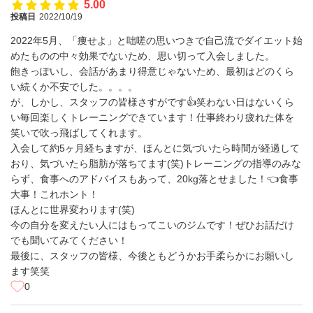
5.00
投稿日
2022/10/19
2022年5月、「痩せよ」と咄嗟の思いつきで自己流でダイエット始
めたものの中々効果でないため、思い切って入会しました。
飽きっぽいし、会話があまり得意じゃないため、最初はどのくら
い続くか不安でした。。。。
が、しかし、スタッフの皆様さすがです👍笑わない日はないくら
い毎回楽しくトレーニングできています！仕事終わり疲れた体を
笑いで吹っ飛ばしてくれます。
入会して約5ヶ月経ちますが、ほんとに気づいたら時間が経過して
おり、気づいたら脂肪が落ちてます(笑)トレーニングの指導のみな
らず、食事へのアドバイスもあって、20kg落とせました！👈食事
大事！これホント！
ほんとに世界変わります(笑)
今の自分を変えたい人にはもってこいのジムです！ぜひお話だけ
でも聞いてみてください！
最後に、スタッフの皆様、今後ともどうかお手柔らかにお願いし
ます笑笑
0