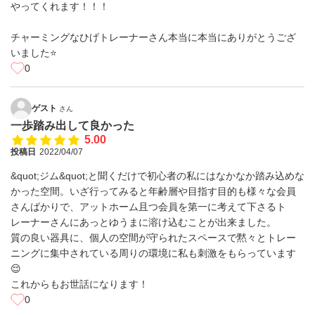
やってくれます！！！
チャーミングなひげトレーナーさん本当に本当にありがとうござ
いました⭐️
0
ゲスト
さん
一歩踏み出して良かった
5.00
投稿日
2022/04/07
&quot;ジム&quot;と聞くだけで初心者の私にはなかなか踏み込めな
かった空間。いざ行ってみると年齢層や目指す目的も様々な会員
さんばかりで、アットホーム且つ会員を第一に考えて下さるト
レーナーさんにあっとゆうまに溶け込むことが出来ました。
質の良い器具に、個人の空間が守られたスペースで黙々とトレー
ニングに集中されている周りの環境に私も刺激をもらっています
😌
これからもお世話になります！
0