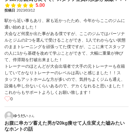
5.00
投稿日
2023/03/12
駅から近い事もあり、家も近かったため、今年からここのジムに
通い始めました！
大会など何度か出た事がある僕ですが、ここのジムではパーソナ
ルとジムの2つを選んで受けることができ、1人でわからない状態
のままトレーニングを頑張ってた僕ですが、ここに来てスタッフ
の人に1から基礎を改めて学ぶことができて、大幅に重量が伸び
て、停滞期を打破出来ました！
トレーナーのほとんどが大会出場者で大手の元トレーナーも在籍
していてかなりトレーナーのレベルは高いと感じました！！ス
タッフもアットホームな方が多いので、気持ちよくジムも通え、
設備も申し分ないくらいあるので、デカくなれると思いました！
これからもサポートよろしくお願い致します！
0
ゆうだい
さん
お腹に串カツ蓄えた男が20kg痩せて人生変えた嘘みたい
なホントの話