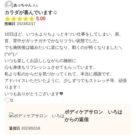
あっちゃん
さん
カラダが喜んでいます☺️
5.00
投稿日
2023/02/17
10日ほど、いつもよりちょっとキツい仕事をしてしまい、肩、
首、背中がガッチガチでかなりツラい状態でした。
でも施術後は嘘みたいに楽になり、動くのが軽くなりました＼
(^o^)／
いつも楽しくお話ししながらの施術に
心も身体もリフレッシュさせてもらっています。
私より私のからだを気づかってくれて、本当に感謝です。
アドバイスいただいたように、少しずつでもストレッチ等、頑張
ります！
いつもありがとうございます💖
0
ボディケアサロン いろは
からの返信
返信日
2023/02/18