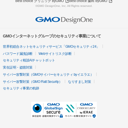
best choice クリニック byGMO
best choice 歯科 byGMO
©GMO DesignOne, Inc. All Rights reserved.
GMOインターネットグループのセキュリティ事業について
世界初総合ネットセキュリティサービス「GMOセキュリティ24」
パスワード漏洩診断
Webサイトリスク診断
セキュリティ相談AIチャットボット
実在証明・盗聴対策
サイバー攻撃対策（GMOサイバーセキュリティ byイエラエ）
サイバー攻撃対策（GMO Flatt Security）
なりすまし対策
セキュリティ事業の軌跡