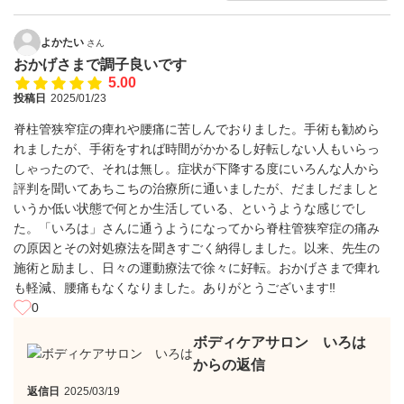
よかたい
さん
おかげさまで調子良いです
5.00
投稿日
2025/01/23
脊柱管狭窄症の痺れや腰痛に苦しんでおりました。手術も勧めら
れましたが、手術をすれば時間がかかるし好転しない人もいらっ
しゃったので、それは無し。症状が下降する度にいろんな人から
評判を聞いてあちこちの治療所に通いましたが、だましだましと
いうか低い状態で何とか生活している、というような感じでし
た。「いろは」さんに通うようになってから脊柱管狭窄症の痛み
の原因とその対処療法を聞きすごく納得しました。以来、先生の
施術と励まし、日々の運動療法で徐々に好転。おかげさまで痺れ
も軽減、腰痛もなくなりました。ありがとうございます‼
0
ボディケアサロン いろは
からの返信
返信日
2025/03/19