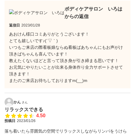
ボディケアサロン いろは
からの返信
返信日
2023/01/28
あおけん様口コミありがとうございます！
とても嬉しいです♪(´▽｀)
いつもご来店の際看板娘ならぬ看板ばあちゃんにもお声がけ
頂きばちゃんも喜んでいます！
教えたくないほどと言って頂き身が引き締まる思いです！
お元気にやりたいことが出来る身体作り全力サポートさせて
頂きます！
またのご来店お待ちしておりますm(__)m
かん
さん
リラックスできる
4.50
投稿日
2023/01/26
落ち着いたら雰囲気の空間でリラックスしながらリンパをうけら