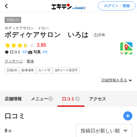
ログイン・登録
店舗公式
ボディケアサロン イロハ
ボディケアサロン いろは
共有
3.95
口コミ
9件
写真
4件
マッサージ
整体
日祝OK
駐車場有
カード可
QRコード決済可
詳細情報を見る
店舗情報
メニュー
口コミ
アクセス
1
9
口コミ
9
件