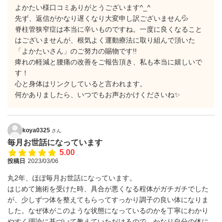
よかたい様口コミありがとうございます^_^
先ず、返信がかなり遅くなり大変申し訳ございません💦
脊柱管狭窄症は本当に辛いものですね。一度に良くなること
はございませんが、根気よく運動療法に取り組んで頂いた
「よかたいさん」のご努力の賜物です!!
痺れの軽減と腰痛の改善をご報告頂き、私も本当に嬉しいで
す！
心と身体はリンクしていると言われます。
何かありましたら、いつでもお声おかけくださいね✨
koya0325
さん
毎月お世話になっています
5.00
投稿日
2023/03/06
丸2年、ほぼ毎月お世話になっています。
はじめて施術を受けた時、具合が悪くなる程体がガチガチでした
が、少しずつ体を整えてもらってすっかり調子の良い体になりま
した。なぜ体がこのような状態になっているのかを丁寧にわかり
やすく理論に基づいて教えていただけるので、かなり自分の体に