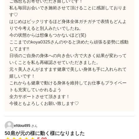
ご感想もお寄せいただき嬉しいです！
私も毎回お会いでき施術させて頂けることに感謝しておりま
す♡
はじめはビックリするほど身体全体ガチガチで表情もどんよ
りで今考えると別人みたいでしたね。
今の状態からは想像もつかないほど(笑)
ここまでのkoya0325さんのやると決めたら頑張る姿勢に感動
してます!!
日頃のご自身の身体への向き合い方で大きく結果が変わって
いくことを私も再確認させていただきました。
元々美人さんがますます健康で美しい身体も手に入れられて
嬉しいです！
これからも健康で動ける身体を維持してお仕事もプライベー
トも充実していかれるよう
全力サポートさせて頂きます！
今後ともよろしくお願い致します♡
efdou495
さん
50肩が元の様に動く様になりました