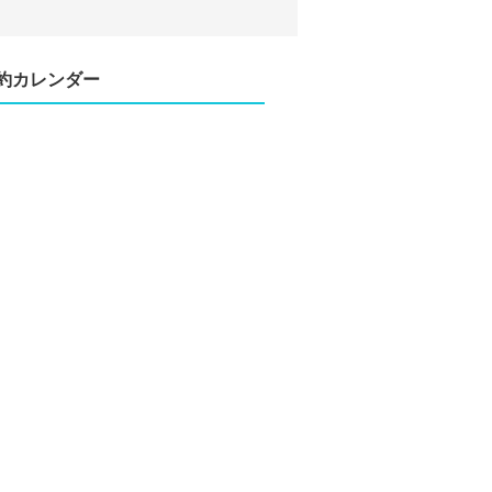
約カレンダー