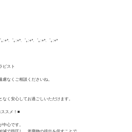
゜｡:+*.゜｡:+*.゜｡:+*.゜｡:+*.゜｡:+*
ラピスト
遠慮なくご相談くださいね。
となく安心してお過ごしいただけます。
ススメ！■
が中心です。
加減で指圧し、老廃物の排出を促すことで