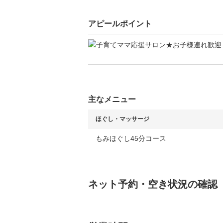
アピールポイント
主なメニュー
ほぐし・マッサージ
もみほぐし45分コース
ネット予約・空き状況の確認