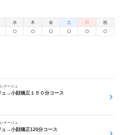
水
木
金
土
日
祝
レナージュ
ジュ→小顔矯正１５０分コース
レナージュ
ュ→小顔矯正120分コース