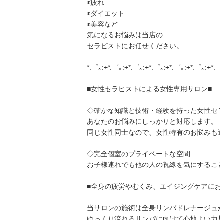
◉疲れ
◉ダイエット
◉美容など
気になるお悩みは当店の
セラピストにお任せください。
*.゜｡:+*.゜｡:+*.゜｡:+*.゜｡:+*.゜｡:+*.゜｡:+*.
■女性セラピストによる女性専用サロン■
◇確かな知識と技術・経験を持った女性セ
あなたのお悩みにしっかりと対応します。
同じ女性同士なので、女性特有のお悩みも
◇完全個室のプライベートな空間
お子様連れでも他の人の視線を気にするこ
■全身の疲労やむくみ、エイジングケアにお
当サロンの施術は全身リンパドレナージュ
ゆっくり流れるリンパに向けて心地よい力