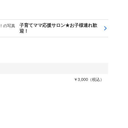
子育てママ応援サロン★お子様連れ歓
迎！
￥3,000（税込）