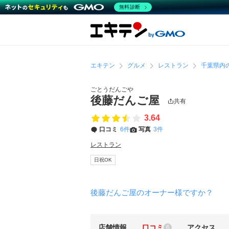
無料診断
エキテン
グルメ
レストラン
千葉県内
ごとうだんごや
後藤だんご屋
共有
3.64
口コミ
6件
写真
3件
レストラン
日祝OK
後藤だんご屋のオーナー様ですか？
店舗情報
口コミ
アクセス
6