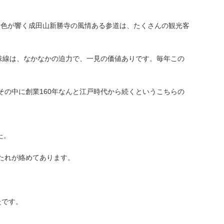
の音色が響く成田山新勝寺の風情ある参道は、たくさんの観光客
三味線は、なかなかの迫力で、一見の価値ありです。毎年この
その中に創業160年なんと江戸時代から続くというこちらの
た。
たれが絡めてあります。
たです。