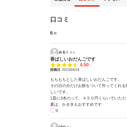
口コミ
6
件
みるく
さん
香ばしいおだんごです
4.50
投稿日
2023/04/18
もちもちとした香ばしいおだんごです。
その日の分だけお餅をついて作ってくれる
しいです。
1皿に3本のって、４５０円くらいでいた
夏は、かき氷もおすすめです
0
chai
さん