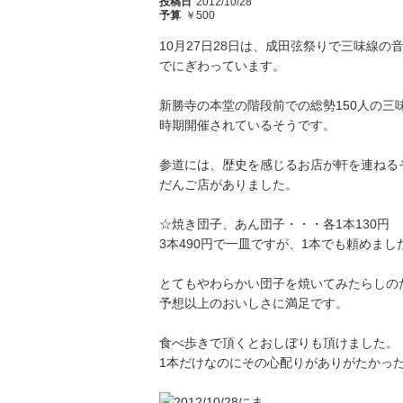
投稿日
2012/10/28
予算
￥500
10月27日28日は、成田弦祭りで三味線
でにぎわっています。
新勝寺の本堂の階段前での総勢150人の
時期開催されているそうです。
参道には、歴史を感じるお店が軒を連ねる
だんご店がありました。
☆焼き団子、あん団子・・・各1本130円
3本490円で一皿ですが、1本でも頼めまし
とてもやわらかい団子を焼いてみたらしの
予想以上のおいしさに満足です。
食べ歩きで頂くとおしぼりも頂けました。
1本だけなのにその心配りがありがたかっ