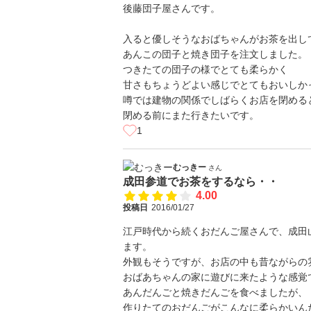
後藤団子屋さんです。
入ると優しそうなおばちゃんがお茶を出し
あんこの団子と焼き団子を注文しました。
つきたての団子の様でとても柔らかく
甘さもちょうどよい感じでとてもおいしか
噂では建物の関係でしばらくお店を閉める
閉める前にまた行きたいです。
1
むっきー
さん
成田参道でお茶をするなら・・
4.00
投稿日
2016/01/27
江戸時代から続くおだんご屋さんで、成田
ます。
外観もそうですが、お店の中も昔ながらの
おばあちゃんの家に遊びに来たような感覚
あんだんごと焼きだんごを食べましたが、
作りたてのおだんごがこんなに柔らかいん