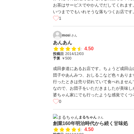
お茶はサービスでやかんでだしてくれます
いつまででもいれそうな落ちつくお店です
1
mosi
さん
あんあん
4.50
投稿日
2014/12/03
予算
￥500
成田参道にあるお店です。ちょうど成田山
団子やあんみつ、おしるこなど色々ありま
行ったときは売り切れていて食べれません
なので、お団子をいただきましたが美味し
婆ちゃん家にでも行ったような感覚でくつ
0
まるちゃん
さん
創業160年明治時代から続く甘味処
4.50