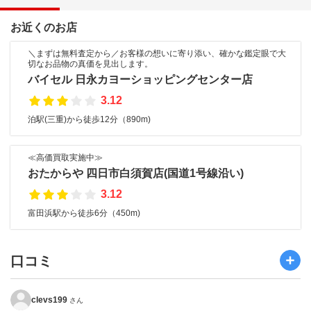
お近くのお店
＼まずは無料査定から／お客様の想いに寄り添い、確かな鑑定眼で大
切なお品物の真価を見出します。
バイセル 日永カヨーショッピングセンター店
3.12
泊駅(三重)から徒歩12分（890m)
≪高価買取実施中≫
おたからや 四日市白須賀店(国道1号線沿い)
3.12
富田浜駅から徒歩6分（450m)
口コミ
clevs199
さん