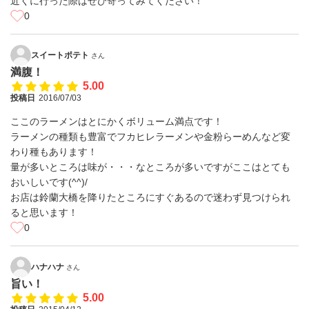
近くに行った際はぜひ寄ってみてください！
0
スイートポテト
さん
満腹！
5.00
投稿日
2016/07/03
ここのラーメンはとにかくボリューム満点です！
ラーメンの種類も豊富でフカヒレラーメンや金粉らーめんなど変
わり種もあります！
量が多いところは味が・・・なところが多いですがここはとても
おいしいです(^^)/
お店は鈴蘭大橋を降りたところにすぐあるので迷わず見つけられ
ると思います！
0
ハナハナ
さん
旨い！
5.00