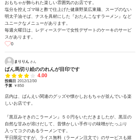
おもちゃが飾られた楽しい雰囲気のお店です。
塩分を控えゴマ味と酢で仕上げた健康野菜広東麺、スープのない
明太子油そば、ナスを具材にした『おたんこなすラーメン』など
ユニークなメニューがあります。
毎週火曜日は、レディースデーで女性デザートのケーキのサービ
スがあります。
0
まりりん
さん
ばん馬切り絵ののれんが目印です
4.00
投稿日
2012/12/30
予算
￥850
店内は、ばんえい関連のグッズや懐かしおもちゃが並んでいる楽
しいお店です。
『黒豆みそきのこラーメン』５０円をいただきましたが、黒豆の
自然な甘みが溶けだして、昔懐かしい手作りの味噌がたっぷり
入ってコクのあるラーメンです。
平日限定ですが、ライス無料（ラーメン注文で）のサービスも嬉