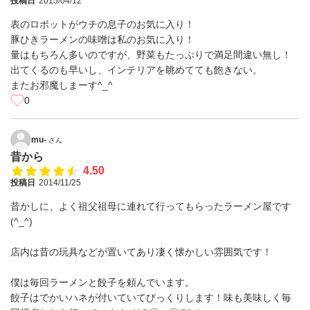
投稿日
2015/04/12
表のロボットがウチの息子のお気に入り！
豚ひきラーメンの味噌は私のお気に入り！
量はもちろん多いのですが、野菜もたっぷりで満足間違い無し！
出てくるのも早いし、インテリアを眺めてても飽きない。
またお邪魔しまーす^_^
0
mu-
さん
昔から
4.50
投稿日
2014/11/25
昔かしに、よく祖父祖母に連れて行ってもらったラーメン屋です
(^_^)
店内は昔の玩具などが置いてあり凄く懐かしい雰囲気です！
僕は毎回ラーメンと餃子を頼んでいます。
餃子はでかいハネが付いていてびっくりします！味も美味しく毎