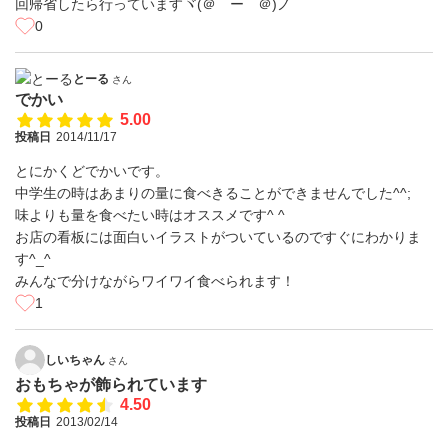
回帰省したら行っていますヾ(＠⌒ー⌒＠)ノ
0
とーる
さん
でかい
5.00
投稿日
2014/11/17
とにかくどでかいです。
中学生の時はあまりの量に食べきることができませんでした^^;
味よりも量を食べたい時はオススメです^ ^
お店の看板には面白いイラストがついているのですぐにわかりま
す^_^
みんなで分けながらワイワイ食べられます！
1
しいちゃん
さん
おもちゃが飾られています
4.50
投稿日
2013/02/14