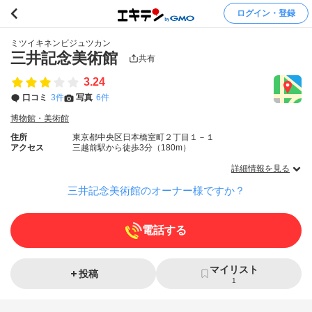
ログイン・登録
ミツイキネンビジュツカン
三井記念美術館
共有
3.24
口コミ
3件
写真
6件
博物館・美術館
住所
東京都中央区日本橋室町２丁目１－１
アクセス
三越前駅から徒歩3分（180m）
詳細情報を見る
三井記念美術館のオーナー様ですか？
電話する
マイリスト
投稿
1