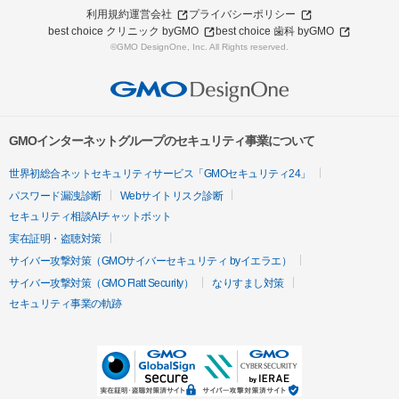
利用規約
運営会社
プライバシーポリシー
best choice クリニック byGMO
best choice 歯科 byGMO
©GMO DesignOne, Inc. All Rights reserved.
GMOインターネットグループのセキュリティ事業について
世界初総合ネットセキュリティサービス「GMOセキュリティ24」
パスワード漏洩診断
Webサイトリスク診断
セキュリティ相談AIチャットボット
実在証明・盗聴対策
サイバー攻撃対策（GMOサイバーセキュリティ byイエラエ）
サイバー攻撃対策（GMO Flatt Security）
なりすまし対策
セキュリティ事業の軌跡