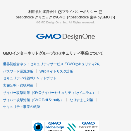
利用規約
運営会社
プライバシーポリシー
best choice クリニック byGMO
best choice 歯科 byGMO
©GMO DesignOne, Inc. All Rights reserved.
GMOインターネットグループのセキュリティ事業について
世界初総合ネットセキュリティサービス「GMOセキュリティ24」
パスワード漏洩診断
Webサイトリスク診断
セキュリティ相談AIチャットボット
実在証明・盗聴対策
サイバー攻撃対策（GMOサイバーセキュリティ byイエラエ）
サイバー攻撃対策（GMO Flatt Security）
なりすまし対策
セキュリティ事業の軌跡