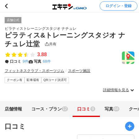
ログイン・登録
店舗公式
ピラティストレーニングスタジオ ナチュレ
ピラティス&トレーニングスタジオ ナ
チュレ辻堂
共有
3.88
口コミ
9件
写真
68件
フィットネスクラブ・スポーツジム
スポーツ施設
クーポン有
駐車場有
QRコード決済可
詳細情報を見る
店舗情報
コース・プラン
口コミ
写真
クー
12
9
68
口コミ