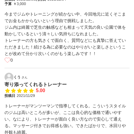
予算
￥3,000
今までジムやトレーニングが続かない中、今回地元に近くそこま
でお金もかからないという理由で挑戦しました。
ジム内は綺麗で芝生の触感なども相まって天気の良い公園で体を
動かしているという清々しい気持ちになれました。
トレーナーの方も気さくで面白く、質問などにも真摯に答えてい
ただきました！続ける為に必要なのはやりがいと楽しさというこ
とが改めて分かり次いくのがもう楽しみです！！
0
くう
さん
寄り添ってくれるトレーナー
5.00
投稿日
2021/11/29
トレーナーがマンツーマンで指導してくれる。こういうスタイル
のジムは高いところが多いが、ここは良心的な価格で通いやす
い。なにより、トレーナーが面白く良い方なので安心して通え
る。マッサージ付きでお得感も強い。できたばかりで、水回りや
外観も綺麗。