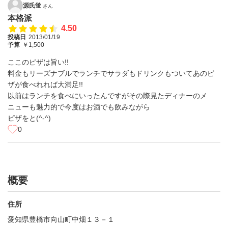
源氏蛍
さん
本格派
4.50
投稿日
2013/01/19
予算
￥1,500
ここのピザは旨い!!
料金もリーズナブルでランチでサラダもドリンクもついてあのピ
ザが食べれれば大満足!!
以前はランチを食べにいったんですがその際見たディナーのメ
ニューも魅力的で今度はお酒でも飲みながら
ピザをと(^-^)
0
概要
住所
愛知県豊橋市向山町中畑１３－１