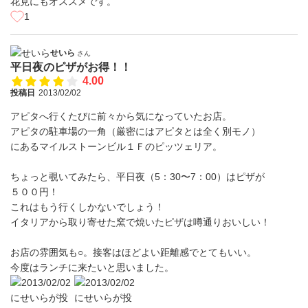
花見にもオススメです。
1
せいら
さん
平日夜のピザがお得！！
4.00
投稿日
2013/02/02
アピタへ行くたびに前々から気になっていたお店。
アピタの駐車場の一角（厳密にはアピタとは全く別モノ）
にあるマイルストーンビル１Ｆのピッツェリア。
ちょっと覗いてみたら、平日夜（5：30〜7：00）はピザが
５００円！
これはもう行くしかないでしょう！
イタリアから取り寄せた窯で焼いたピザは噂通りおいしい！
お店の雰囲気も○。接客はほどよい距離感でとてもいい。
今度はランチに来たいと思いました。