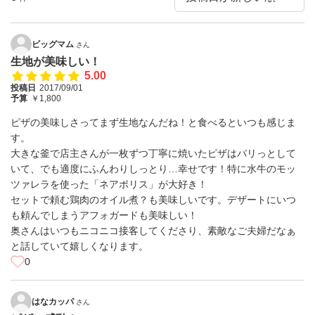
ビッグマム
さん
生地が美味しい！
5.00
投稿日
2017/09/01
予算
￥1,800
ピザの美味しさってまず生地なんだね！と食べるといつも感じま
す。
大きな釜で店主さんが一枚ずつ丁寧に焼いたピザはパリっとして
いて、でも適度にふんわりしっとり…幸せです！特に水牛のモッ
ツァレラを使った「ネアポリス」が大好き！
セットで頼む鶏肉のオイル煮？も美味しいです。デザートにいつ
も頼んでしまうアフォガードも美味しい！
奥さんはいつもニコニコ接客してくださり、素敵なご夫婦だなぁ
と話していて嬉しくなります。
0
はなカッパ
さん