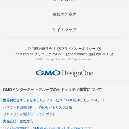
掲載のご案内
サイトマップ
利用規約
運営会社
プライバシーポリシー
best choice クリニック byGMO
best choice 歯科 byGMO
©GMO DesignOne, Inc. All Rights reserved.
GMOインターネットグループのセキュリティ事業について
世界初総合ネットセキュリティサービス「GMOセキュリティ24」
パスワード漏洩診断
Webサイトリスク診断
セキュリティ相談AIチャットボット
実在証明・盗聴対策
サイバー攻撃対策（GMOサイバーセキュリティ byイエラエ）