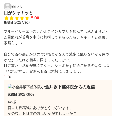
aki
さん
目がシャキッと！
5.00
投稿日
2023/08/24
ブルーベリーエキスとかルテインサプリを飲んでもあんまりだっ
た目疲れが首肩を中心に施術してもらったらシャキッ！と改善。
素晴らしい！
自分で首の裏とか頭の付け根とかなんて滅多に触らないから気づ
かなかったけど相当に固まってたっぽい。
目に重たい感覚が無くてショボショボせずに過ごせるのは久しぶ
りな気がする。皆さんも首は大切にしましょう。
0
小金井坂下整体院からの返信
返信日
2023/09/08
aki様
口コミ投稿誠にありがとうございます。
その後、お身体の方はいかがでしょうか？