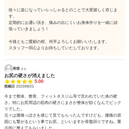
徐々に楽になっていらっしゃるとのことで大変嬉しく存じま
す。
定期的にお通い頂き、痛みの出にくいお身体作りを一緒に頑
張っていきましょう！
今後ともご愛顧の程、何卒よろしくお願いいたします。
スタッフ一同心よりお待ちしていたしております。
和音
さん
お尻の硬さが消えました
5.00
投稿日
2023/08/21
今まで整体、整骨、フィットネスジム等で言われていた体の硬
さ。特にお尻周辺の筋肉の硬さにまさか整体が効くなんてビック
リでした。
元々は腰痛っぽさを感じて見てもらったんですけども。腰痛の原
因にも繋がるという事でお尻、といいますか骨盤回りですね。重
点的に整えてもらいました。