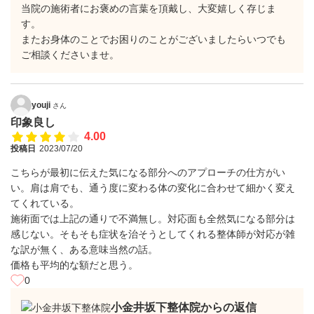
当院の施術者にお褒めの言葉を頂戴し、大変嬉しく存じま
す。
またお身体のことでお困りのことがございましたらいつでも
ご相談くださいませ。
youji
さん
印象良し
4.00
投稿日
2023/07/20
こちらが最初に伝えた気になる部分へのアプローチの仕方がい
い。肩は肩でも、通う度に変わる体の変化に合わせて細かく変え
てくれている。
施術面では上記の通りで不満無し。対応面も全然気になる部分は
感じない。そもそも症状を治そうとしてくれる整体師が対応が雑
な訳が無く、ある意味当然の話。
価格も平均的な額だと思う。
0
小金井坂下整体院からの返信