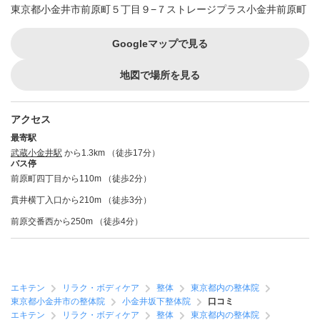
東京都小金井市前原町５丁目９−７ストレージプラス小金井前原町
Googleマップで見る
地図で場所を見る
アクセス
最寄駅
武蔵小金井駅
から1.3km （徒歩17分）
バス停
前原町四丁目から110m （徒歩2分）
貫井横丁入口から210m （徒歩3分）
前原交番西から250m （徒歩4分）
エキテン
リラク・ボディケア
整体
東京都内の整体院
東京都小金井市の整体院
小金井坂下整体院
口コミ
エキテン
リラク・ボディケア
整体
東京都内の整体院