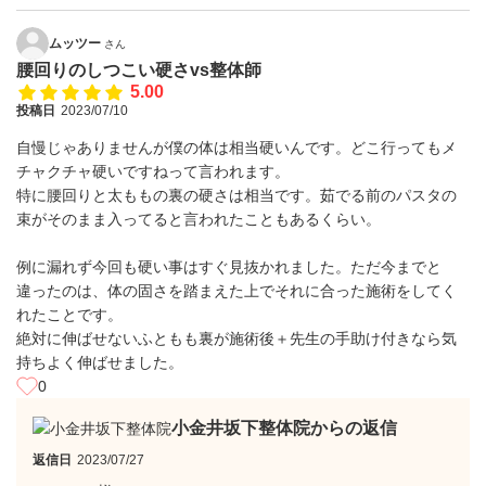
ムッツー
さん
腰回りのしつこい硬さvs整体師
5.00
投稿日
2023/07/10
自慢じゃありませんが僕の体は相当硬いんです。どこ行ってもメ
チャクチャ硬いですねって言われます。
特に腰回りと太ももの裏の硬さは相当です。茹でる前のパスタの
束がそのまま入ってると言われたこともあるくらい。
例に漏れず今回も硬い事はすぐ見抜かれました。ただ今までと
違ったのは、体の固さを踏まえた上でそれに合った施術をしてく
れたことです。
絶対に伸ばせないふともも裏が施術後＋先生の手助け付きなら気
持ちよく伸ばせました。
0
小金井坂下整体院からの返信
返信日
2023/07/27