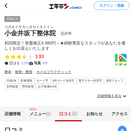
ログイン・登録
店舗公式
コガネイサカシタセイタイイン
小金井坂下整体院
共有
初回限定！骨盤矯正4,980円～★経験豊富なスタッフがあなたを優
しくお出迎えいたします
3.93
口コミ
12件
写真
6件
整体
接骨・整骨
カイロプラクティック
日祝OK
駐車場有
カード可
QRコード決済可
電子マネー決済可
女性スタッフ
女性歓迎
男性歓迎
お子様連れOK
詳細情報を見る
NEW
店舗情報
メニュー
口コミ
お知らせ
アクセス
6
12
口コミ