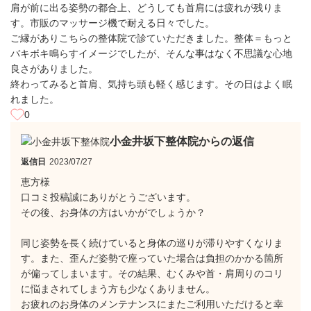
肩が前に出る姿勢の都合上、どうしても首肩には疲れが残りま
す。市販のマッサージ機で耐える日々でした。
ご縁がありこちらの整体院で診ていただきました。整体＝もっと
バキボキ鳴らすイメージでしたが、そんな事はなく不思議な心地
良さがありました。
終わってみると首肩、気持ち頭も軽く感じます。その日はよく眠
れました。
0
小金井坂下整体院からの返信
返信日
2023/07/27
恵方様
口コミ投稿誠にありがとうございます。
その後、お身体の方はいかがでしょうか？
同じ姿勢を長く続けていると身体の巡りが滞りやすくなりま
す。また、歪んだ姿勢で座っていた場合は負担のかかる箇所
が偏ってしまいます。その結果、むくみや首・肩周りのコリ
に悩まされてしまう方も少なくありません。
お疲れのお身体のメンテナンスにまたご利用いただけると幸